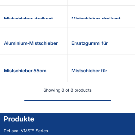
Mistschieber. dreikant
Mistschieber, dreikant
Aluminium-Mistschieber
Ersatzgummi für
47 cm
Mistschieber
Mistschieber 55cm
Mistschieber für
Gitterroste
Showing 8 of 8 products
Produkte
DeLaval VMS™ Series