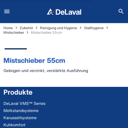
Home
Zubehör
Reinigung und Hygiene
Stallhygiene
Mistschieber
Mistschieber 55cm
Mistschieber 55cm
Gebogen und verzinkt, verstärkte Ausführung
Produkte
DeLaval VMS™ Series
Melkstandsysteme
Karussellsysteme
Kuhkomfort