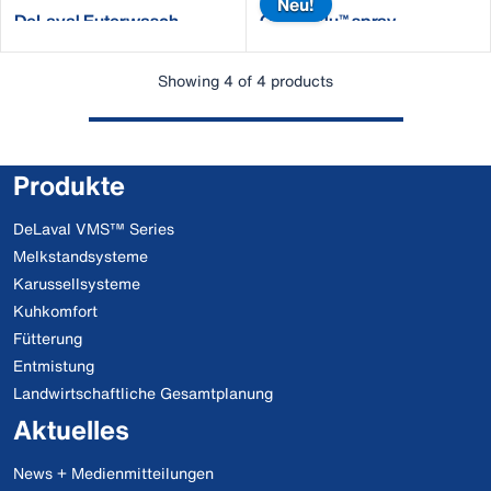
Neu!
DeLaval Euterwasch
OceanBlu™ spray
Showing 4 of 4 products
Produkte
DeLaval VMS™ Series
Melkstandsysteme
Karussellsysteme
Kuhkomfort
Fütterung
Entmistung
Landwirtschaftliche Gesamtplanung
Aktuelles
News + Medienmitteilungen