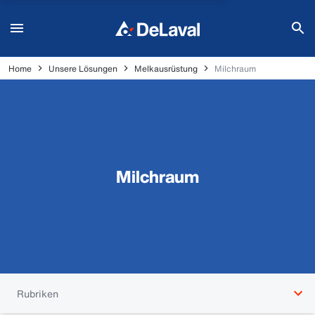
Home
Unsere Lösungen
Melkausrüstung
Milchraum
Milchraum
Rubriken