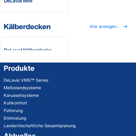
DeLaval Mini
Schwingbürste MSB
Kälberdecken
Alle anzeigen...
DeLaval Kälberdecke
Produkte
DeLaval VMS™ Series
Melkstandsysteme
Karussellsysteme
Kuhkomfort
Fütterung
Entmistung
Landwirtschaftliche Gesamtplanung
Aktuelles