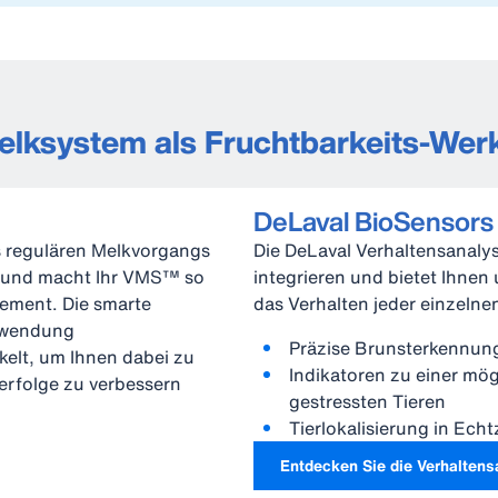
Melksystem als Fruchtbarkeits-Wer
DeLaval BioSensors
s regulären Melkvorgangs
Die DeLaval Verhaltensanalyse
h und macht Ihr VMS™ so
integrieren und bietet Ihnen
ement. Die smarte
das Verhalten jeder einzeln
Anwendung
Präzise Brunsterkennu
kelt, um Ihnen dabei zu
Indikatoren zu einer mö
erfolge zu verbessern
gestressten Tieren
Tierlokalisierung in Echt
Entdecken Sie die Verhaltens