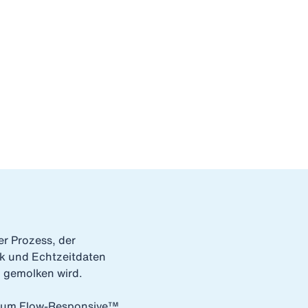
r Prozess, der
ik und Echtzeitdaten
h gemolken wird.
n zum Flow-Responsive™