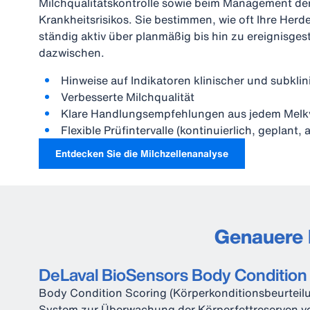
Milchqualitätskontrolle sowie beim Management de
Krankheitsrisikos. Sie bestimmen, wie oft Ihre Herd
ständig aktiv über planmäßig bis hin zu ereignisges
dazwischen.
Hinweise auf Indikatoren klinischer und subkli
Verbesserte Milchqualität
Klare Handlungsempfehlungen aus jedem Mel
Flexible Prüfintervalle (kontinuierlich, geplant
Entdecken Sie die Milchzellenanalyse
Genauere 
DeLaval BioSensors Body Condition
Body Condition Scoring (Körperkonditionsbeurteilun
System zur Überwachung der Körperfettreserven v