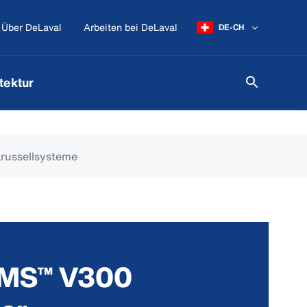
Über DeLaval
Arbeiten bei DeLaval
DE-CH
tektur
russellsysteme
VMS™ V300