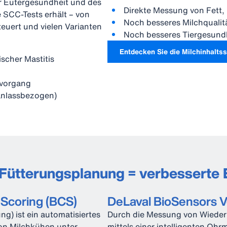
r Eutergesundheit und des
Direkte Messung von Fett,
e SCC-Tests erhält – von
Noch besseres Milchquali
teuert und vielen Varianten
Noch besseres Tiergesun
Entdecken Sie die Milchinhaltss
nischer Mastitis
kvorgang
, anlassbezogen)
Fütterungsplanung = verbesserte 
 Scoring (BCS)
DeLaval BioSensors V
g) ist ein automatisiertes
Durch die Messung von Wiederk
on Milchkühen unter
mittels einer intelligenten Ohr