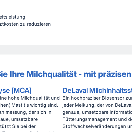
eitsleistung
rztkosten zu reduzieren
e Ihre Milchqualität - mit präzise
lyse (MCA)
DeLaval Milchinhaltss
eine hohe Milchqualität und
Ein hochpräziser Biosensor zu
hen) Mastitis wichtig sind.
jeder Melkung, der von DeLaval
ahlmessung, der sich in
genaue, umsetzbare Informatio
enaue, umsetzbare
Fütterungsmanagement und der
ützt Sie bei der
Stoffwechselveränderungen un