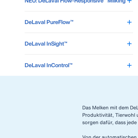
NEU: DeLaval Flow-Responsive™ Milking
DeLaval PureFlow™
DeLaval InSight™
DeLaval InControl™
Das Melken mit dem DeL
Produktivität, Tierwohl
sorgen dafür, dass jed
Von der automatischen 