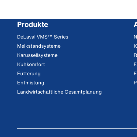
Produkte
DeLaval VMS™ Series
N
Melkstandsysteme
K
Karussellsysteme
R
Kuhkomfort
F
Fütterung
E
Entmistung
P
Landwirtschaftliche Gesamtplanung