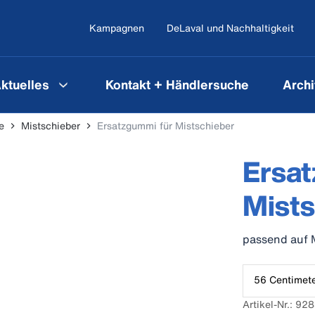
Kampagnen
DeLaval und Nachhaltigkeit
ktuelles
Kontakt + Händlersuche
Archi
e
Mistschieber
Ersatzgummi für Mistschieber
Ersat
Mists
passend auf 
56 Centimet
Artikel-Nr.: 9