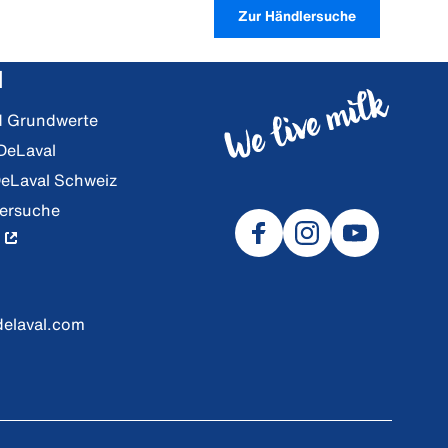
Zur Händlersuche
l
nd Grundwerte
 DeLaval
DeLaval Schweiz
lersuche
delaval.com