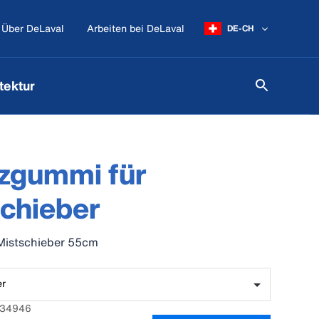
Über DeLaval
Arbeiten bei DeLaval
DE-CH
tektur
zgummi für
chieber
Mistschieber 55cm
er
2834946