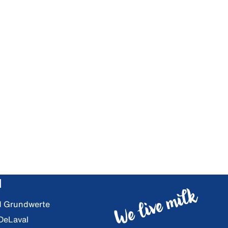
l
nd Grundwerte
 DeLaval