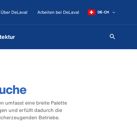
Über DeLaval
Arbeiten bei DeLaval
DE-CH
tektur
äuche
n umfasst eine breite Palette
en und erfüllt dadurch die
lcherzeugenden Betriebe.