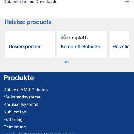
Dokumente und Downloads
Related products
Dosierspender
Komplett-Schürze
Holzstiel
aus PVC
Produkte
DeLaval VMS™ Series
Melkstandsysteme
Karussellsysteme
Kuhkomfort
Fütterung
Entmistung