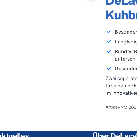
DeLav
Kuhb
Besonder
Langlebi
Rundes B
unterschi
Gesünder
Zwei separat
für einen hoh
im innovative
Artikel-Nr.: 8
Aktuelles
Über DeLava