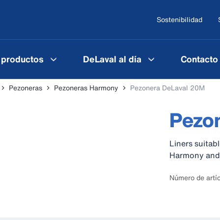
Sostenibilidad
 productos
DeLaval al día
Contacto
Pezoneras
Pezoneras Harmony
Pezonera DeLaval 20M
Pezo
Liners suitab
Harmony and 
Número de artí