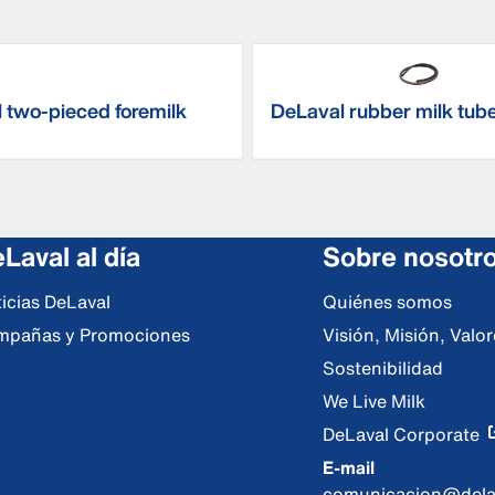
 two-pieced foremilk
DeLaval rubber milk tub
Laval al día
Sobre nosotr
icias DeLaval
Quiénes somos
mpañas y Promociones
Visión, Misión, Val
Sostenibilidad
We Live Milk
DeLaval Corporate
E-mail
comunicacion@dela