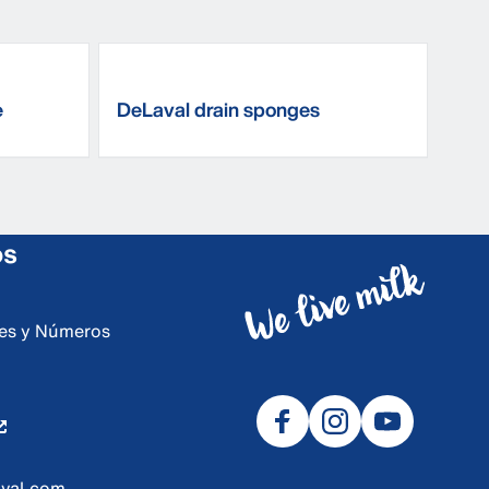
e
DeLaval drain sponges
os
ores y Números
val.com