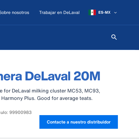
Sobre nosotros
Trabajar en DeLaval
ES-MX
nera DeLaval 20M
le for DeLaval milking cluster MC53, MC93,
Harmony Plus. Good for average teats.
culo: 99900983
Contacte a nuestro distribuidor