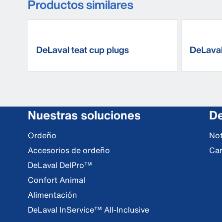
Productos similares
DeLaval teat cup plugs
DeLaval
cup
Nuestras soluciones
De
Ordeño
Not
Accesorios de ordeño
Ca
DeLaval DelPro™
Confort Animal
Alimentación
DeLaval InService™ All-Inclusive