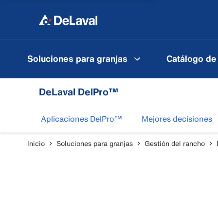
Soluciones para granjas
Catálogo de
DeLaval DelPro™
Aplicaciones DelPro™
Mejores decisiones
Inicio
Soluciones para granjas
Gestión del rancho