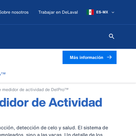
Sobre nosotros
Trabajar en DeLaval
ES-MX
Más información
ro™
e medidor de actividad de DelPro™
idor de Actividad
cción, detección de celo y salud. El sistema de
empleados, sino a las vacas. Un detalle de los