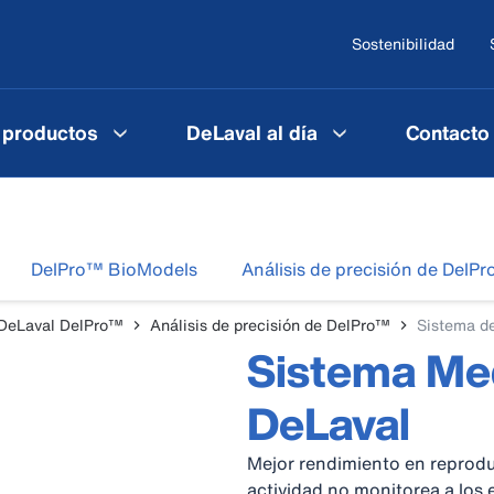
Sostenibilidad
 productos
DeLaval al día
Contacto
DelPro™ BioModels
Análisis de precisión de DelP
DeLaval DelPro™
Análisis de precisión de DelPro™
Sistema d
Sistema Med
DeLaval
Mejor rendimiento en reprodu
actividad no monitorea a los 