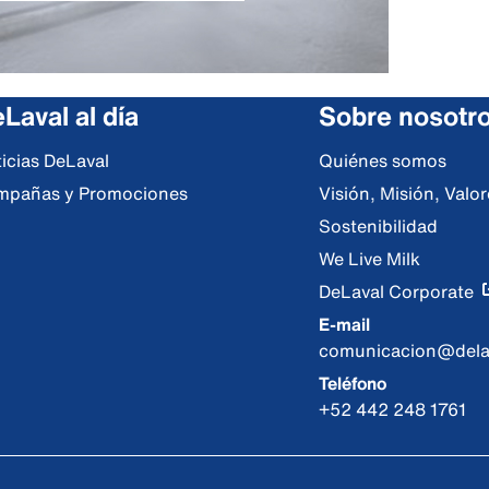
Laval al día
Sobre nosotr
icias DeLaval
Quiénes somos
mpañas y Promociones
Visión, Misión, Val
Sostenibilidad
We Live Milk
DeLaval Corporate
E-mail
comunicacion@dela
Teléfono
+52 442 248 1761