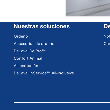
Nuestras soluciones
De
Ordeño
Not
Accesorios de ordeño
Ca
DeLaval DelPro™
Confort Animal
Alimentación
DeLaval InService™ All-Inclusive