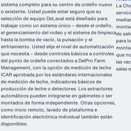
sistema completo para su centro de ordeño nuevo
La Cha
o existente. Usted puede estar seguro que su
servic
selección de equipo DeLaval está diseñado para
median
trabajar como un sistema único – desde el ordeño,
montad
el gerenciamiento del rodeo y el sistema de limpieza
de sal
hasta la bomba de vacío, la pulsación y el
para l
enfriamiento. Usted elije el nivel de automatización
montad
que necesita – desde controles básicos a controles
que no
del punto de ordeñe conectados a DelPro Farm
las va
Management, con la opción de medición de leche
salas 
ICAR aprobada por los estándares internacionales
de medición de leche, indicadores básicos de
producción de leche o detectores. Los extractores
automáticos pueden integrarse en gabinetes o ser
montados de forma independiente. Otras opciones,
como inicio remoto, lavado de plataforma e
identificación electrónica individual también están
disponibles.