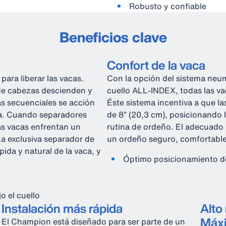
Robusto y confiable
Beneficios clave
Confort de la vaca
para liberar las vacas.
Con la opción del sistema neu
 de cabezas descienden y
cuello ALL-INDEX, todas las va
as secuenciales se acción
Éste sistema incentiva a que l
za. Cuando separadores
de 8” (20,3 cm), posicionando l
as vacas enfrentan un
rutina de ordeño. El adecuado 
La exclusiva separador de
un ordeño seguro, comfortable,
ida y natural de la vaca, y
Óptimo posicionamiento de
o el cuello
Instalación más rápida
Alto
Máxi
El Champion está diseñado para ser parte de un