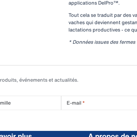
applications DelPro™.
Tout cela se traduit par des v
vaches qui deviennent gestan
lactations productives - ce q
* Données issues des fermes 
roduits, événements et actualités.
mille
E-mail
*
avoir plus
A propos de n