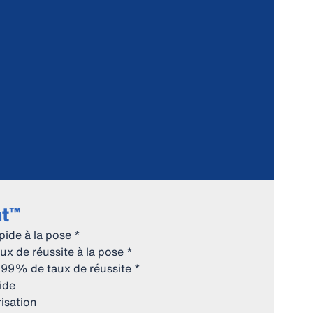
ht™
ide à la pose *
x de réussite à la pose *
à 99% de taux de réussite *
ide
isation