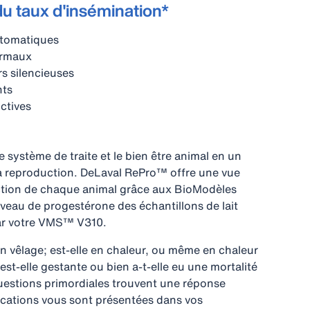
u taux d'insémination*
utomatiques
ormaux
s silencieuses
nts
ctives
système de traite et le bien être animal en un
la reproduction. DeLaval RePro™ offre une vue
ction de chaque animal grâce aux BioModèles
iveau de progestérone des échantillons de lait
ar votre VMS™ V310.
on vêlage; est-elle en chaleur, ou même en chaleur
 est-elle gestante ou bien a-t-elle eu une mortalité
estions primordiales trouvent une réponse
ications vous sont présentées dans vos