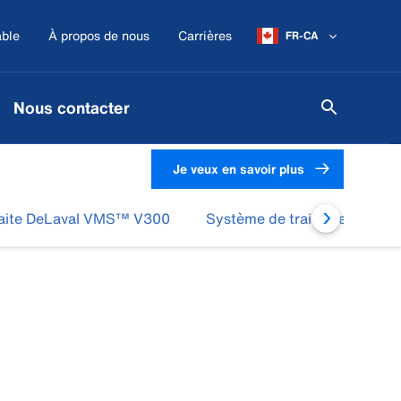
ble
À propos de nous
Carrières
FR-CA
Nous contacter
Je veux en savoir plus
raite DeLaval VMS™ V300
Système de traite DeLaval