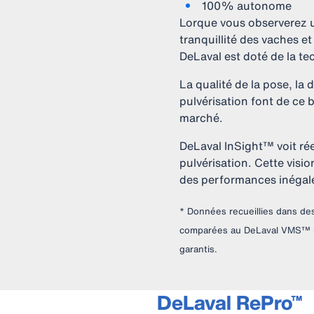
100% autonome
Lorque vous observerez 
tranquillité des vaches e
DeLaval est doté de la t
La qualité de la pose, la 
pulvérisation font de ce 
marché.
DeLaval InSight™ voit rée
pulvérisation. Cette visi
des performances inégal
* Données recueillies dans de
comparées au DeLaval VMS™ Cla
garantis.
DeLaval RePro™