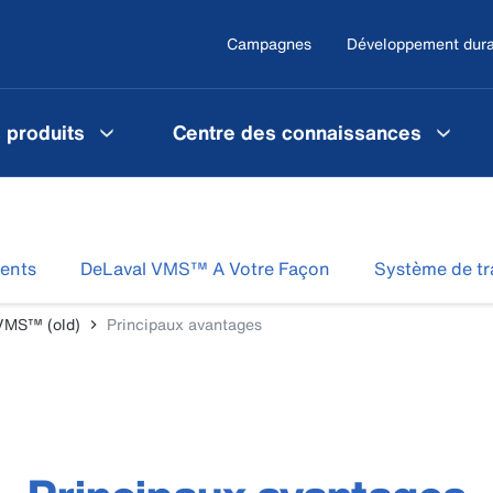
Campagnes
Développement dura
 produits
Centre des connaissances
ients
DeLaval VMS™ A Votre Façon
Système de t
 VMS™ (old)
Principaux avantages