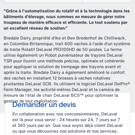
"Grâce à l'automatisation du rotatif et à la technologie dans les
bâtiments d'élevage, nous sommes en mesure de gérer notre
troupeau de manière efficace et efficiente. Le tout soutenu par
un excellent réseau de soutien."
Bredale Dairy, propriété d'Ike et Ben Bredenhof de Chilliwack,
en Colombie-Britannique, trait 600 vaches à l'aide d'un système
de traite Rotatif DeLaval PR3100HD de 50 postes. La ferme
utilise également un Robot pulvérisateur de trayons DeLaval
TSR pour fournir une méthode précise, optimale et cohérente
pour appliquer la solution de trempage des trayons avant et
après la traite. Bredale Dairy a également amélioré le confort
des vaches en installant 12 brosses à vaches rotatives
pivotantes DeLaval SCB. Ils utilisent le logiciel DeLaval DelPro®
Farm Manager, les activité-mètres DeLaval et la caméra de
mesure de l'état de chair DeLaval BCS™ pour optimiser la
gestion de leur exploitation.
Demander un devis
En collaboration avec nos concessionnaires, DeLaval
est là pour vous servir - 24 heures sur 24, 7 jours sur 7
et 365 jours par an. Que vous soyez déjà client DeLaval
ou que vous découvriez nos solutions et nos services,