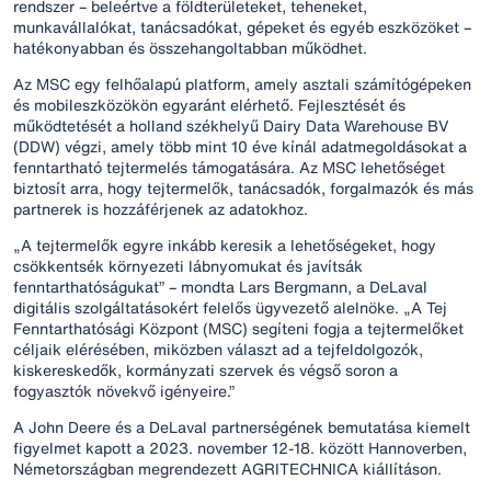
rendszer – beleértve a földterületeket, teheneket,
munkavállalókat, tanácsadókat, gépeket és egyéb eszközöket –
hatékonyabban és összehangoltabban működhet.
Az MSC egy felhőalapú platform, amely asztali számítógépeken
és mobileszközökön egyaránt elérhető. Fejlesztését és
működtetését a holland székhelyű Dairy Data Warehouse BV
(DDW) végzi, amely több mint 10 éve kínál adatmegoldásokat a
fenntartható tejtermelés támogatására. Az MSC lehetőséget
biztosít arra, hogy tejtermelők, tanácsadók, forgalmazók és más
partnerek is hozzáférjenek az adatokhoz.
„A tejtermelők egyre inkább keresik a lehetőségeket, hogy
csökkentsék környezeti lábnyomukat és javítsák
fenntarthatóságukat” – mondta Lars Bergmann, a DeLaval
digitális szolgáltatásokért felelős ügyvezető alelnöke. „A Tej
Fenntarthatósági Központ (MSC) segíteni fogja a tejtermelőket
céljaik elérésében, miközben választ ad a tejfeldolgozók,
kiskereskedők, kormányzati szervek és végső soron a
fogyasztók növekvő igényeire.”
A John Deere és a DeLaval partnerségének bemutatása kiemelt
figyelmet kapott a 2023. november 12-18. között Hannoverben,
Németországban megrendezett AGRITECHNICA kiállításon.