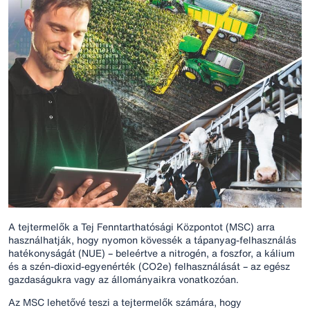
A tejtermelők a Tej Fenntarthatósági Központot (MSC) arra
használhatják, hogy nyomon kövessék a tápanyag-felhasználás
hatékonyságát (NUE) – beleértve a nitrogén, a foszfor, a kálium
és a szén-dioxid-egyenérték (CO2e) felhasználását – az egész
gazdaságukra vagy az állományaikra vonatkozóan.
Az MSC lehetővé teszi a tejtermelők számára, hogy