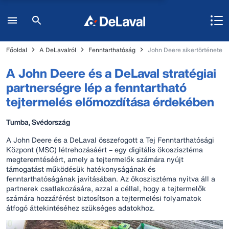
Főoldal
A DeLavalról
Fenntarthatóság
John Deere sikertörténete
A John Deere és a DeLaval stratégiai
partnerségre lép a fenntartható
tejtermelés előmozdítása érdekében
Tumba, Svédország
A John Deere és a DeLaval összefogott a Tej Fenntarthatósági
Központ (MSC) létrehozásáért – egy digitális ökoszisztéma
megteremtéséért, amely a tejtermelők számára nyújt
támogatást működésük hatékonyságának és
fenntarthatóságának javításában. Az ökoszisztéma nyitva áll a
partnerek csatlakozására, azzal a céllal, hogy a tejtermelők
számára hozzáférést biztosítson a tejtermelési folyamatok
átfogó áttekintéséhez szükséges adatokhoz.