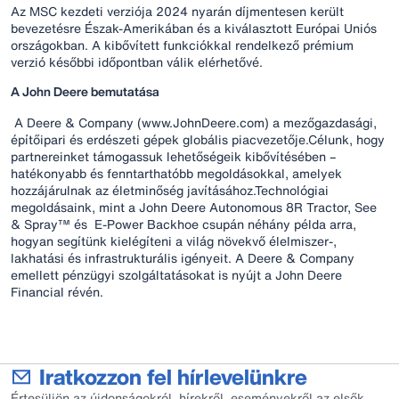
Az MSC kezdeti verziója 2024 nyarán díjmentesen került
bevezetésre Észak-Amerikában és a kiválasztott Európai Uniós
országokban. A kibővített funkciókkal rendelkező prémium
verzió későbbi időpontban válik elérhetővé.
A John Deere bemutatása
A Deere & Company (www.JohnDeere.com) a mezőgazdasági,
építőipari és erdészeti gépek globális piacvezetője.Célunk, hogy
partnereinket támogassuk lehetőségeik kibővítésében –
hatékonyabb és fenntarthatóbb megoldásokkal, amelyek
hozzájárulnak az életminőség javításához.Technológiai
megoldásaink, mint a John Deere Autonomous 8R Tractor, See
& Spray™ és E-Power Backhoe csupán néhány példa arra,
hogyan segítünk kielégíteni a világ növekvő élelmiszer-,
lakhatási és infrastrukturális igényeit. A Deere & Company
emellett pénzügyi szolgáltatásokat is nyújt a John Deere
Financial révén.
Iratkozzon fel hírlevelünkre
Értesüljön az újdonságokról, hírekről, eseményekről az elsők