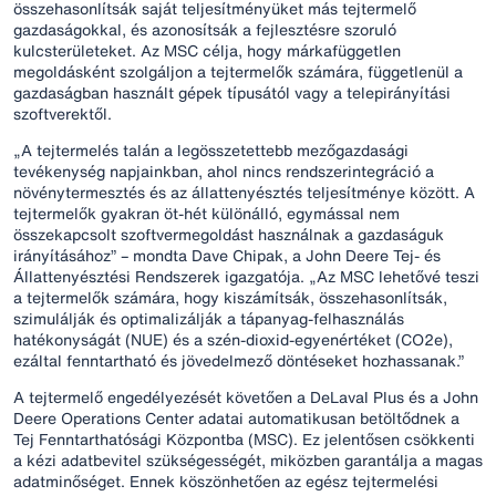
összehasonlítsák saját teljesítményüket más tejtermelő
gazdaságokkal, és azonosítsák a fejlesztésre szoruló
kulcsterületeket. Az MSC célja, hogy márkafüggetlen
megoldásként szolgáljon a tejtermelők számára, függetlenül a
gazdaságban használt gépek típusától vagy a telepirányítási
szoftverektől.
„A tejtermelés talán a legösszetettebb mezőgazdasági
tevékenység napjainkban, ahol nincs rendszerintegráció a
növénytermesztés és az állattenyésztés teljesítménye között. A
tejtermelők gyakran öt-hét különálló, egymással nem
összekapcsolt szoftvermegoldást használnak a gazdaságuk
irányításához” – mondta Dave Chipak, a John Deere Tej- és
Állattenyésztési Rendszerek igazgatója. „Az MSC lehetővé teszi
a tejtermelők számára, hogy kiszámítsák, összehasonlítsák,
szimulálják és optimalizálják a tápanyag-felhasználás
hatékonyságát (NUE) és a szén-dioxid-egyenértéket (CO2e),
ezáltal fenntartható és jövedelmező döntéseket hozhassanak.”
A tejtermelő engedélyezését követően a DeLaval Plus és a John
Deere Operations Center adatai automatikusan betöltődnek a
Tej Fenntarthatósági Központba (MSC). Ez jelentősen csökkenti
a kézi adatbevitel szükségességét, miközben garantálja a magas
adatminőséget. Ennek köszönhetően az egész tejtermelési