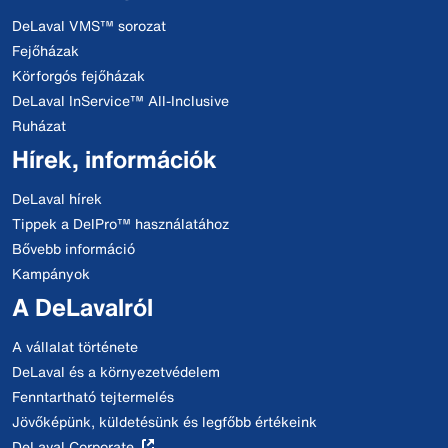
DeLaval VMS™ sorozat
Fejőházak
Körforgós fejőházak
DeLaval InService™ All-Inclusive
Ruházat
Hírek, információk
DeLaval hírek
Tippek a DelPro™ használatához
Bővebb információ
Kampányok
A DeLavalról
A vállalat története
DeLaval és a környezetvédelem
Fenntartható tejtermelés
Jövőképünk, küldetésünk és legfőbb értékeink
DeLaval Corporate