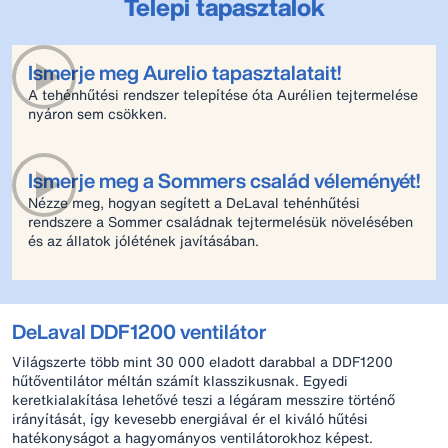
Telepi tapasztalok
Ismerje meg Aurelio tapasztalatait!
A tehénhűtési rendszer telepítése óta Aurélien tejtermelése
nyáron sem csökken.
Ismerje meg a Sommers család véleményét!
Nézze meg, hogyan segített a DeLaval tehénhűtési
rendszere a Sommer családnak tejtermelésük növelésében
és az állatok jólétének javításában.
DeLaval DDF1200 ventilátor
Világszerte több mint 30 000 eladott darabbal a DDF1200
hűtőventilátor méltán számít klasszikusnak. Egyedi
keretkialakítása lehetővé teszi a légáram messzire történő
irányítását, így kevesebb energiával ér el kiváló hűtési
hatékonyságot a hagyományos ventilátorokhoz képest.