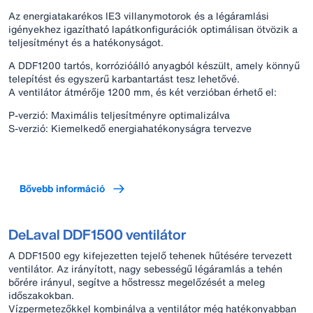
Az energiatakarékos IE3 villanymotorok és a légáramlási
igényekhez igazítható lapátkonfigurációk optimálisan ötvözik a
teljesítményt és a hatékonyságot.
A DDF1200 tartós, korrózióálló anyagból készült, amely könnyű
telepítést és egyszerű karbantartást tesz lehetővé.
A ventilátor átmérője 1200 mm, és két verzióban érhető el:
P-verzió: Maximális teljesítményre optimalizálva
S-verzió: Kiemelkedő energiahatékonyságra tervezve
Bővebb információ
DeLaval DDF1500 ventilátor
A DDF1500 egy kifejezetten tejelő tehenek hűtésére tervezett
ventilátor. Az irányított, nagy sebességű légáramlás a tehén
bőrére irányul, segítve a hőstressz megelőzését a meleg
időszakokban.
Vízpermetezőkkel kombinálva a ventilátor még hatékonyabban