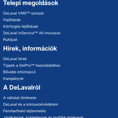
Telepi megoldások
DeLaval VMS™ sorozat
Fejőházak
Körforgós fejőházak
DeLaval InService™ All-Inclusive
Ruházat
Hírek, információk
DeLaval hírek
Tippek a DelPro™ használatához
Bővebb információ
Kampányok
A DeLavalról
A vállalat története
DeLaval és a környezetvédelem
Fenntartható tejtermelés
Jövőképünk, küldetésünk és legfőbb értékeink