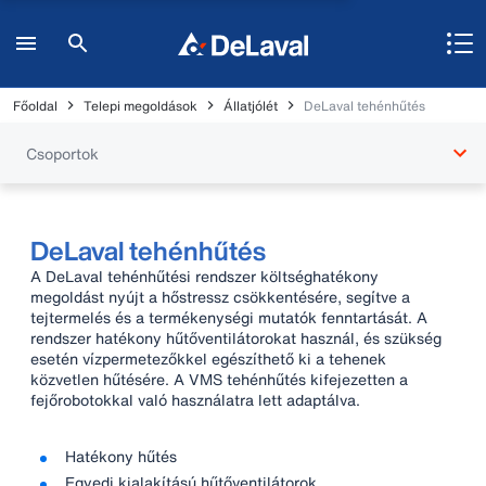
Főoldal
Telepi megoldások
Állatjólét
DeLaval tehénhűtés
Csoportok
DeLaval tehénhűtés
A DeLaval tehénhűtési rendszer költséghatékony
megoldást nyújt a hőstressz csökkentésére, segítve a
tejtermelés és a termékenységi mutatók fenntartását. A
rendszer hatékony hűtőventilátorokat használ, és szükség
esetén vízpermetezőkkel egészíthető ki a tehenek
közvetlen hűtésére. A VMS tehénhűtés kifejezetten a
fejőrobotokkal való használatra lett adaptálva.
Hatékony hűtés
Egyedi kialakítású hűtőventilátorok