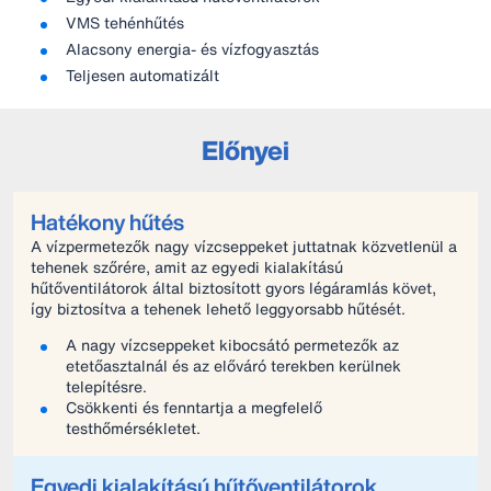
VMS tehénhűtés
Alacsony energia- és vízfogyasztás
Teljesen automatizált
Előnyei
Hatékony hűtés
A vízpermetezők nagy vízcseppeket juttatnak közvetlenül a
tehenek szőrére, amit az egyedi kialakítású
hűtőventilátorok által biztosított gyors légáramlás követ,
így biztosítva a tehenek lehető leggyorsabb hűtését.
A nagy vízcseppeket kibocsátó permetezők az
etetőasztalnál és az előváró terekben kerülnek
telepítésre.
Csökkenti és fenntartja a megfelelő
testhőmérsékletet.
Egyedi kialakítású hűtőventilátorok