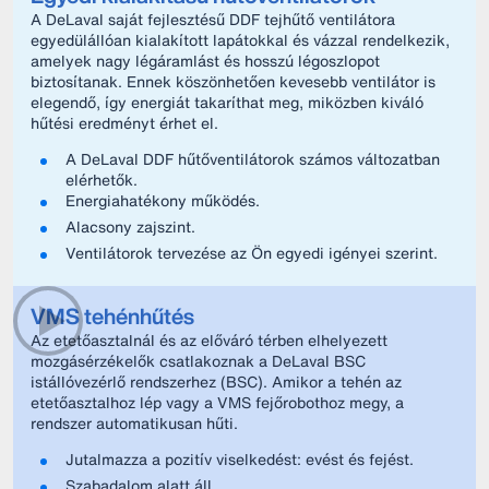
A DeLaval saját fejlesztésű DDF tejhűtő ventilátora
egyedülállóan kialakított lapátokkal és vázzal rendelkezik,
amelyek nagy légáramlást és hosszú légoszlopot
biztosítanak. Ennek köszönhetően kevesebb ventilátor is
elegendő, így energiát takaríthat meg, miközben kiváló
hűtési eredményt érhet el.
A DeLaval DDF hűtőventilátorok számos változatban
elérhetők.
Energiahatékony működés.
Alacsony zajszint.
Ventilátorok tervezése az Ön egyedi igényei szerint.
VMS tehénhűtés
Az etetőasztalnál és az előváró térben elhelyezett
mozgásérzékelők csatlakoznak a DeLaval BSC
istállóvezérlő rendszerhez (BSC). Amikor a tehén az
etetőasztalhoz lép vagy a VMS fejőrobothoz megy, a
rendszer automatikusan hűti.
Jutalmazza a pozitív viselkedést: evést és fejést.
Szabadalom alatt áll.