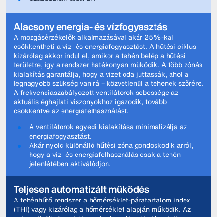
Alacsony energia- és vízfogyasztás
A mozgásérzékelők alkalmazásával akár 25%-kal
csökkentheti a víz- és energiafogyasztást. A hűtési ciklus
kizárólag akkor indul el, amikor a tehén belép a hűtési
területre, így a rendszer hatékonyan működik. A több zónás
kialakítás garantálja, hogy a vizet oda juttassák, ahol a
legnagyobb szükség van rá – közvetlenül a tehenek szőrére.
A frekvenciaszabályozott ventilátorok sebessége az
aktuális éghajlati viszonyokhoz igazodik, tovább
csökkentve az energiafelhasználást.
A ventilátorok egyedi kialakítása minimalizálja az
energiafogyasztást.
Akár nyolc különálló hűtési zóna gondoskodik arról,
hogy a víz- és energiafelhasználás csak a tehén
jelenlétében aktiválódjon.
Teljesen automatizált működés
A tehénhűtő rendszer a hőmérséklet-páratartalom index
(THI) vagy kizárólag a hőmérséklet alapján működik. Az