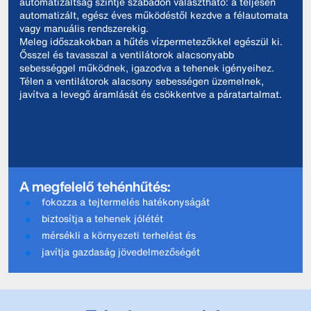
automatizáltság szintje szabadon választható: a teljesen
automatizált, egész éves működéstől kezdve a félautomata
vagy manuális rendszerekig.
Meleg időszakokban a hűtés vízpermetezőkkel egészül ki.
Ősszel és tavasszal a ventilátorok alacsonyabb
sebességgel működnek, igazodva a tehenek igényeihez.
Télen a ventilátorok alacsony sebességen üzemelnek,
javítva a levegő áramlását és csökkentve a páratartalmat.
A megfelelő tehénhűtés:
fokozza a tejtermelés hatékonyságát
biztosítja a tehenek jólétét
mérsékli a környezeti terhelést és
javítja gazdaság jövedelmezőségét