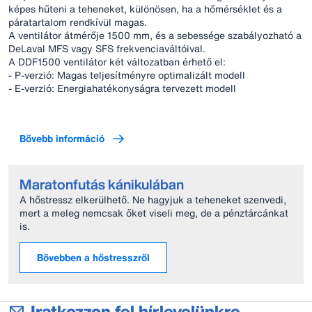
képes hűteni a teheneket, különösen, ha a hőmérséklet és a
páratartalom rendkívül magas.
A ventilátor átmérője 1500 mm, és a sebessége szabályozható a
DeLaval MFS vagy SFS frekvenciaváltóival.
A DDF1500 ventilátor két változatban érhető el:
- P-verzió: Magas teljesítményre optimalizált modell
- E-verzió: Energiahatékonyságra tervezett modell
Bővebb információ
Maratonfutás kánikulában
A hőstressz elkerülhető. Ne hagyjuk a teheneket szenvedi,
mert a meleg nemcsak őket viseli meg, de a pénztárcánkat
is.
Bővebben a hőstresszről
Iratkozzon fel hírlevelünkre