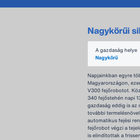
Nagykörűi si
A gazdaság helye
Nagykörű
Napjainkban egyre töb
Magyarországon, ezen
V300 fejőrobotot. Közé
340 fejőstehén napi 1
gazdaság eddig is az o
további termelésnövel
automatikus fejési re
fejőrobot végzi a teje
is elindítottak a friss