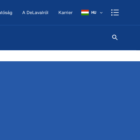
atóság
A DeLavalról
Karrier
HU