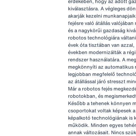
érdekében, hogy az adott ga
kiválasztásra. A végleges dönt
akarják kezelni munkanapjaika
fejésre való átállás valójába
és a nagykörűi gazdaság kivál
robotos technológiára váltani
évek óta tisztában van azzal, 
években modernizálták a régi i
rendszer használatára. A meg
megkönnyíti az automatikus r
legjobban megfelelő technoló
az átállással járó stresszt m
Már a robotos fejés megkezdé
robotokban, és megismerkedte
Később a tehenek könnyen me
csoportokat voltak képesek a 
képalkotó technológiának is 
működik. Minden egyes tehén
annak változásait. Nincs szük