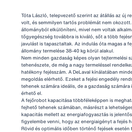
Tóta László, telepvezető szerint az átállás az új 
volt, és semmilyen tartós problémát nem okozott. 
állományból elkülöníteni, mivel nem voltak alkalm
tőgyegészség továbbra is kiváló, sőt a több fej
javulást is tapasztaltak. Az indulás óta magas a fejé
állomány termelése 38-40 kg körül alakul.
Nem minden gazdaság képes olyan tejtermelési szi
tehenészete, de még a nagy termeléssel rendelke
hatékony fejésszám. A DeLaval kínálatában mind
megoldás elérhető. Ezeket a fejési engedély ren
tehenek számára ideális, de a gazdaság számára 
érhető el.
A fejőrobot kapacitása többféleképpen is meghat
fejhető tehenek számában, másrészt a lehetséges
kapacitás mellett az energiafogyasztás is jelen
figyelembe venni, hogy az energiaigényt a fejés h
Rövid és optimális időben történő fejések esetén