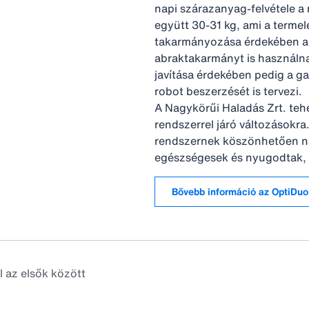
napi szárazanyag-felvétele a 
együtt 30-31 kg, ami a terme
takarmányozása érdekében a
abraktakarmányt is használn
javítása érdekében pedig a 
robot beszerzését is tervezi.
A Nagykörűi Haladás Zrt. tehe
rendszerrel járó változásokra
rendszernek köszönhetően na
egészségesek és nyugodtak, 
l az elsők között