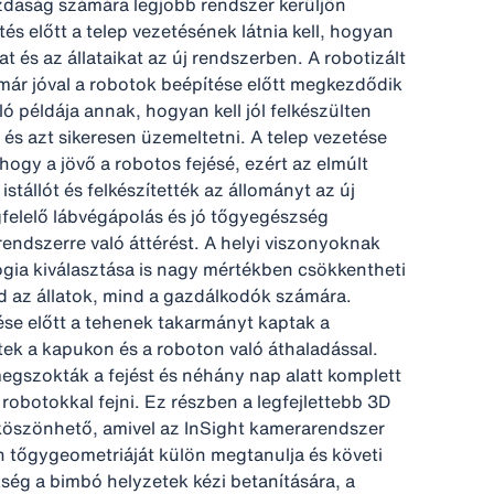
zdaság számára legjobb rendszer kerüljön
és előtt a telep vezetésének látnia kell, hogyan
t és az állataikat az új rendszerben. A robotizált
n már jóval a robotok beépítése előtt megkezdődik
ó példája annak, hogyan kell jól felkészülten
 és azt sikeresen üzemeltetni. A telep vezetése
hogy a jövő a robotos fejésé, ezért az elmúlt
stállót és felkészítették az állományt az új
felelő lábvégápolás és jó tőgyegészség
endszerre való áttérést. A helyi viszonyoknak
gia kiválasztása is nagy mértékben csökkentheti
ind az állatok, mind a gazdálkodók számára.
se előtt a tehenek takarmányt kaptak a
k a kapukon és a roboton való áthaladással.
gszokták a fejést és néhány nap alatt komplett
robotokkal fejni. Ez részben a legfejlettebb 3D
köszönhető, amivel az InSight kamerarendszer
 tőgygeometriáját külön megtanulja és követi
ség a bimbó helyzetek kézi betanítására, a