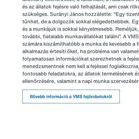
és az állatok fejésre való felhajtását, ami csak ri
szükséges. Surányi János hozzátette: "Egy tize
tűnhet, de a dolgozók sokkal elégedettebbek. E
és a munkájuk is sokkal kényelmesebb. Reméljük,
további, fiatalabb munkavállalókat találni". A V
számára kiszámíthatóbb a munka és kevesebb a fi
alkalmazás értesíti őket, ha probléma van valamely
folyamatosan információkat szerezhetnek a fejése
menedzsmentnek nem kell a fejéssel foglalkoznia
fontosabb feladatokra, az állatok termelésének 
ellenőrzésére, valamint a napi munka szervezésér
Bővebb információ a VMS fejőrobotokról