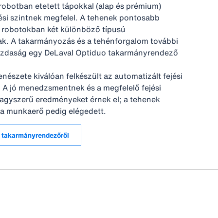
robotban etetett tápokkal (alap és prémium)
lési szintnek megfelel. A tehenek pontosabb
 robotokban két különböző típusú
ak. A takarmányozás és a tehénforgalom további
gazdaság egy DeLaval Optiduo takarmányrendező
nészete kiválóan felkészült az automatizált fejési
. A jó menedzsmentnek és a megfelelő fejési
gyszerű eredményeket érnek el; a tehenek
a munkaerő pedig elégedett.
Bővebb információ az OptiDuo takarmányrendezőről