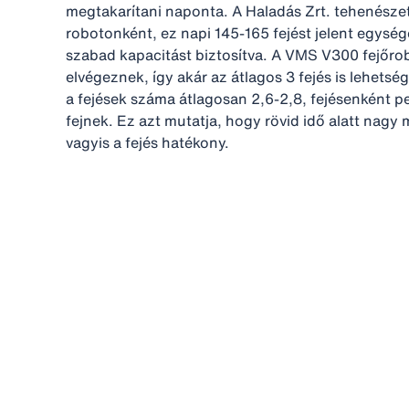
megtakarítani naponta. A Haladás Zrt. tehenészet
robotonként, ez napi 145-165 fejést jelent egys
szabad kapacitást biztosítva. A VMS V300 fejőrob
elvégeznek, így akár az átlagos 3 fejés is lehet
a fejések száma átlagosan 2,6-2,8, fejésenként ped
fejnek. Ez azt mutatja, hogy rövid idő alatt nagy 
vagyis a fejés hatékony.