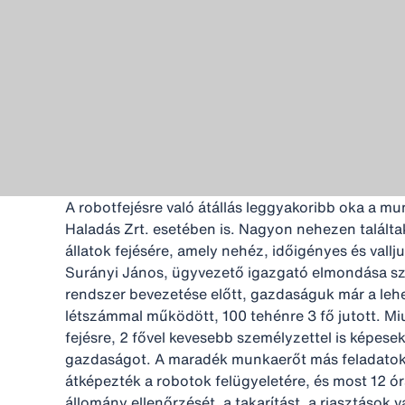
A robotfejésre való átállás leggyakoribb oka a mun
Haladás Zrt. esetében is. Nagyon nehezen talált
állatok fejésére, amely nehéz, időigényes és vallj
Surányi János, ügyvezető igazgató elmondása sze
rendszer bevezetése előtt, gazdaságuk már a leh
létszámmal működött, 100 tehénre 3 fő jutott. Mi
fejésre, 2 fővel kevesebb személyzettel is képese
gazdaságot. A maradék munkaerőt más feladatokr
átképezték a robotok felügyeletére, és most 12 
állomány ellenőrzését, a takarítást, a riasztások v