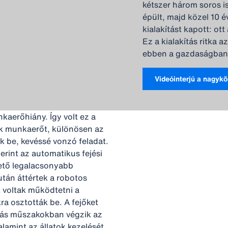
kétszer három soros ist
épült, majd közel 10 é
kialakítást kapott: ot
Ez a kialakítás ritka 
ebben a gazdaságban
Videóinterjú a nagykö
kaerőhiány. Így volt ez a
ak munkaerőt, különösen az
uk be, kevéssé vonzó feladat.
rint az automatikus fejési
ető legalacsonyabb
után áttértek a robotos
k voltak működtetni a
a osztották be. A fejőket
órás műszakokban végzik az
alamint az állatok kezelését