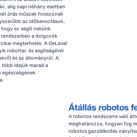
tkán, alig napi néhány esetben
nkét órás műszak hosszúnak
gyszerűbb az időbeosztásuk,
 hogy ez segít nekünk
MS rendszerben a dolgozók
zikai megterhelés. A DeLaval
ik robottal, és segítségével
kről és az állományról. A
, több idejük marad a
és egészségének
e.
Átállás robotos f
A robotos rendszerre való átt
meghatározza, hogyan fog mű
robotos gazdálkodás irányít