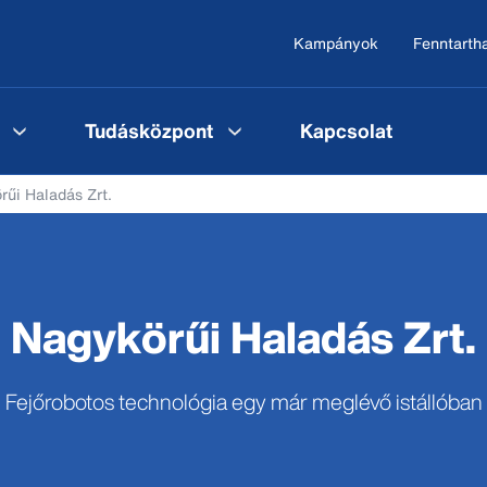
Kampányok
Fenntarth
Tudásközpont
Kapcsolat
rűi Haladás Zrt.
Nagykörűi Haladás Zrt.
Fejőrobotos technológia egy már meglévő istállóban