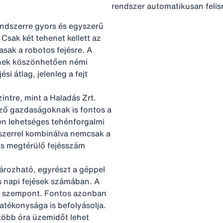
rendszer automatikusan felis
rendszerre gyors és egyszerű
Csak két tehenet kellett az
asak a robotos fejésre. A
ésnek köszönhetően némi
si átlag, jelenleg a fejt
ntre, mint a Haladás Zrt.
ző gazdaságoknak is fontos a
en lehetséges tehénforgalmi
dszerrel kombinálva nemcsak a
is megtérülő fejésszám
ározható, egyrészt a géppel
 napi fejések számában. A
tős szempont. Fontos azonban
atékonysága is befolyásolja.
 több óra üzemidőt lehet