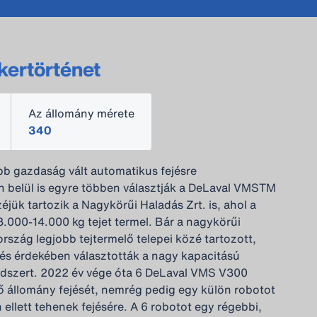
kertörténet
Az állomány mérete
340
b gazdaság vált automatikus fejésre
 belül is egyre többen választják a DeLaval VMSTM
jük tartozik a Nagykörűi Haladás Zrt. is, ahol a
3.000-14.000 kg tejet termel. Bár a nagykörűi
rszág legjobb tejtermelő telepei közé tartozott,
és érdekében választották a nagy kapacitású
ndszert. 2022 év vége óta 6 DeLaval VMS V300
lő állomány fejését, nemrég pedig egy külön robotot
en ellett tehenek fejésére. A 6 robotot egy régebbi,