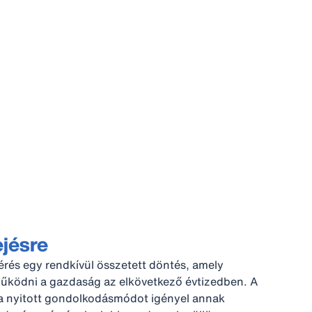
ejésre
érés egy rendkívül összetett döntés, amely
ködni a gazdaság az elkövetkező évtizedben. A
sa nyitott gondolkodásmódot igényel annak