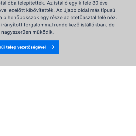
állóba telepítették. Az istálló egyik fele 30 éve
vvel ezelőtt kibővítették. Az újabb oldal más típusú
t a pihenőbokszok egy része az etetőasztal felé néz.
az irányított forgalommal rendelkező istállókban, de
 nagyszerűen működik.
rűi telep vezetőségével