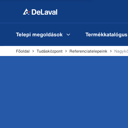
Telepi megoldások
Termékkatalógus
Főoldal
Tudásközpont
Referenciatelepeink
Nagykö