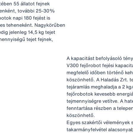
ében 55 állatot fejnek
égenként, további 25-30%
otok napi 180 fejést is
séges teheneként. Nagykörűben
ig jelenleg 14,5 kg tejet
mennyiségű tejet fejnek,
A kapacitást befolyásoló tény
V300 fejőrobot fejési kapacit
megfelelő időben történő keh
köszönhető. A Haladás Zrt. te
tejáramlás meghaladja a 2 kg
fejőrobotok kevesebb energiát
tejmennyiségre vetítve. A hat
fenntartása részben a telepen
köszönhető.
Egyes szakértői vélemények sz
takarmányfelvétel alacsonya