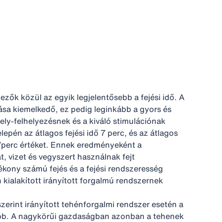
ezők közül az egyik legjelentősebb a fejési idő. A
ása kiemelkedő, ez pedig leginkább a gyors és
ely-felhelyezésnek és a kiváló stimulációnak
lepén az átlagos fejési idő 7 perc, és az átlagos
/perc értéket. Ennek eredményeként a
, vizet és vegyszert használnak fejt
ékony számú fejés és a fejési rendszeresség
 kialakított irányított forgalmú rendszernek
erint irányított tehénforgalmi rendszer esetén a
bb. A nagykörűi gazdaságban azonban a tehenek