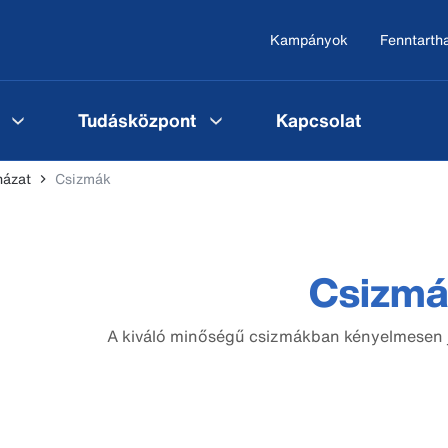
Kampányok
Fenntarth
Tudásközpont
Kapcsolat
házat
Csizmák
Csizmá
A kiváló minőségű csizmákban kényelmesen j