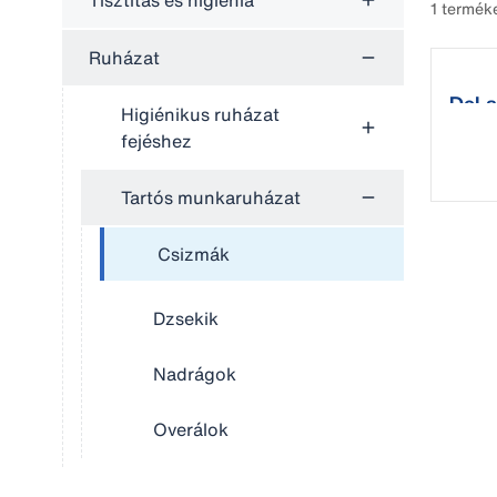
Tisztítás és higiénia
1 termék
Ruházat
DeLa
Higiénikus ruházat
fejéshez
Tartós munkaruházat
Csizmák
Dzsekik
Nadrágok
Overálok