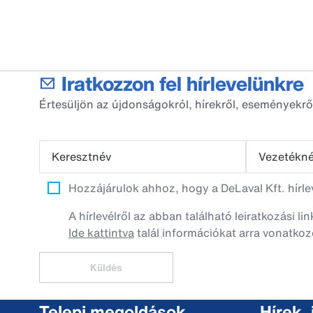
Iratkozzon fel hírlevelünkre
Értesüljön az újdonságokról, hírekről, eseményekrő
Keresztnév
Vezetékn
Hozzájárulok ahhoz, hogy a DeLaval Kft. hírl
A hírlevélről az abban található leiratkozási li
Ide kattintva
talál információkat arra vonatkoz
Küldés
Telepi megoldások
Hírek,