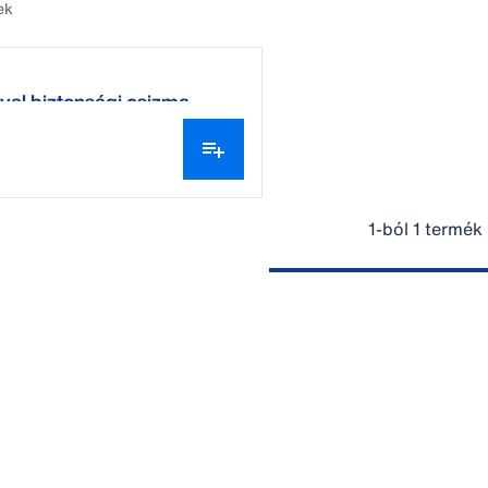
ek
val biztonsági csizma
1-ból 1 termék