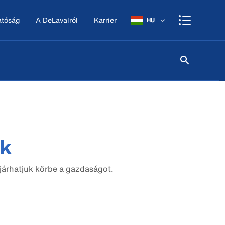
atóság
A DeLavalról
Karrier
HU
k
árhatjuk körbe a gazdaságot.