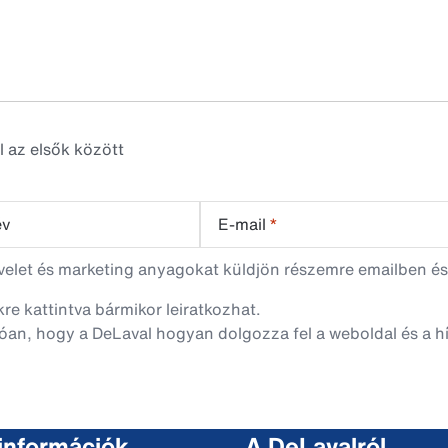
l az elsők között
év
E-mail
*
evelet és marketing anyagokat küldjön részemre emailben és
nkre kattintva bármikor leiratkozhat.
óan, hogy a DeLaval hogyan dolgozza fel a weboldal és a hí
 információk
A DeLavalról