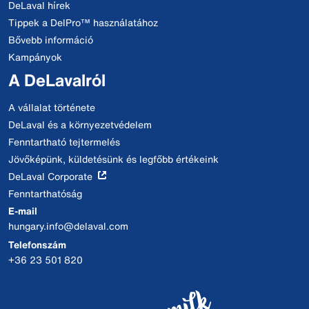
DeLaval hírek
Tippek a DelPro™ használatához
Bővebb információ
Kampányok
A DeLavalról
A vállalat története
DeLaval és a környezetvédelem
Fenntartható tejtermelés
Jövőképünk, küldetésünk és legfőbb értékeink
DeLaval Corporate
Fenntarthatóság
E-mail
hungary.info@delaval.com
Telefonszám
+36 23 501 820