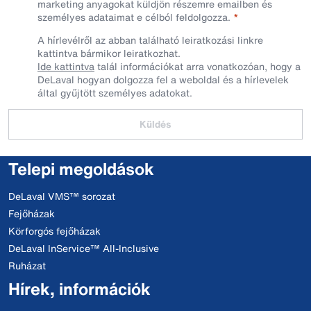
marketing anyagokat küldjön részemre emailben és
személyes adataimat e célból feldolgozza.
A hírlevélről az abban található leiratkozási linkre
kattintva bármikor leiratkozhat.
Ide kattintva
talál információkat arra vonatkozóan, hogy a
DeLaval hogyan dolgozza fel a weboldal és a hírlevelek
által gyűjtött személyes adatokat.
Küldés
Telepi megoldások
DeLaval VMS™ sorozat
Fejőházak
Körforgós fejőházak
DeLaval InService™ All-Inclusive
Ruházat
Hírek, információk