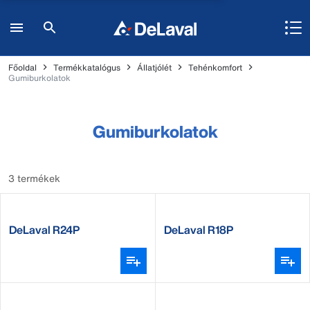
Főoldal
Termékkatalógus
Állatjólét
Tehénkomfort
Gumiburkolatok
Gumiburkolatok
3 termékek
DeLaval R24P
DeLaval R18P
gumiburkolat
gumiburkolat