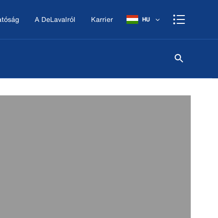
atóság
A DeLavalról
Karrier
HU