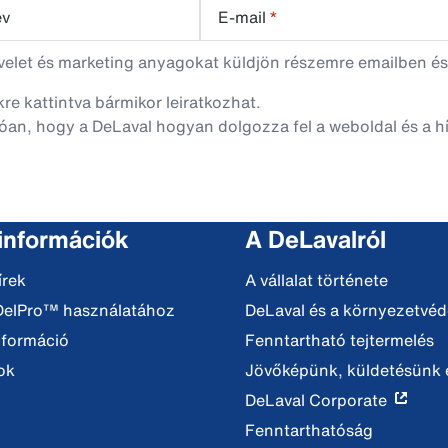
év
E-mail
*
evelet és marketing anyagokat küldjön részemre emailben és
nkre kattintva bármikor leiratkozhat.
óan, hogy a DeLaval hogyan dolgozza fel a weboldal és a hí
 információk
A DeLavalról
írek
A vállalat története
DelPro™ használatához
DeLaval és a környezetvé
nformáció
Fenntartható tejtermelés
ok
Jövőképünk, küldetésünk é
DeLaval Corporate
Fenntarthatóság