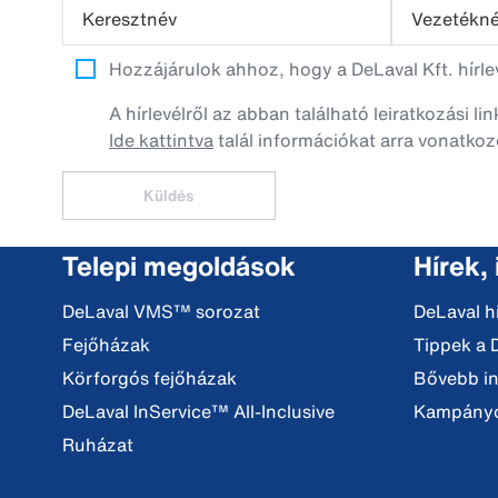
Keresztnév
Vezetékn
Hozzájárulok ahhoz, hogy a DeLaval Kft. hírl
A hírlevélről az abban található leiratkozási li
Ide kattintva
talál információkat arra vonatkoz
Küldés
Telepi megoldások
Hírek,
DeLaval VMS™ sorozat
DeLaval h
Fejőházak
Tippek a 
Körforgós fejőházak
Bővebb i
DeLaval InService™ All-Inclusive
Kampány
Ruházat