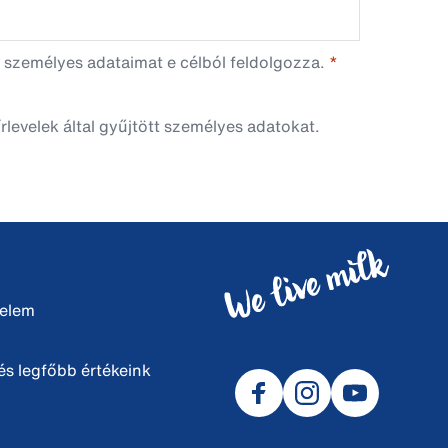
 személyes adataimat e célból feldolgozza.
rlevelek által gyűjtött személyes adatokat.
delem
s legfőbb értékeink