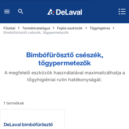
Főoldal
Termékkatalógus
Fejési eszközök
Tőgyhigiénia
Bimbófürösztő csészék, tőgypermetezők
Bimbófürösztő csészék,
tőgypermetezők
A megfelelő eszközök használatával maximalizálhatja a
tőgyhigiéniai rutin hatékonyságát.
1 termékek
DeLaval bimbófürösztő