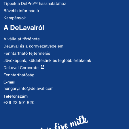
Tippek a DelPro™ használatához
Bővebb információ
Kampányok
A DeLavalról
A vállalat története
DeLaval és a környezetvédelem
Fenntartható tejtermelés
Jövőképünk, küldetésünk és legfőbb értékeink
DeLaval Corporate
Fenntarthatóság
E-mail
hungary.info@delaval.com
Telefonszám
+36 23 501 820