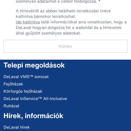
személyes adataimat e célból feldolgozza.
A hírlevélről az abban található leiratkozási linkre
kattintva bármikor leiratkozhat.
Ide kattintva
talál információkat arra vonatkozóan, hogy a
DeLaval hogyan dolgozza fel a weboldal és a hírlevelek
által gyűjtött személyes adatokat.
Küldés
Telepi megoldások
DeLaval VMS™ sorozat
Fejőházak
Körforgós fejőházak
DeLaval InService™ All-Inclusive
Ruházat
Hírek, információk
DeLaval hírek