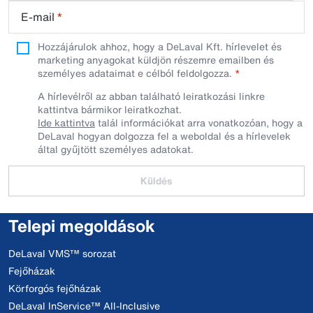
E-mail
*
Hozzájárulok ahhoz, hogy a DeLaval Kft. hírlevelet és
marketing anyagokat küldjön részemre emailben és
személyes adataimat e célból feldolgozza.
A hírlevélről az abban található leiratkozási linkre
kattintva bármikor leiratkozhat.
Ide kattintva
talál információkat arra vonatkozóan, hogy a
DeLaval hogyan dolgozza fel a weboldal és a hírlevelek
által gyűjtött személyes adatokat.
Küldés
Telepi megoldások
DeLaval VMS™ sorozat
Fejőházak
Körforgós fejőházak
DeLaval InService™ All-Inclusive