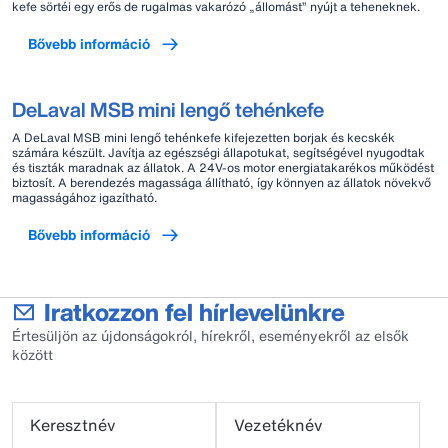
kefe sörtéi egy erős de rugalmas vakarózó „állomást” nyújt a teheneknek.
Bővebb információ
DeLaval MSB mini lengő tehénkefe
A DeLaval MSB mini lengő tehénkefe kifejezetten borjak és kecskék
számára készült. Javítja az egészségi állapotukat, segítségével nyugodtak
és tiszták maradnak az állatok. A 24V-os motor energiatakarékos működést
biztosít. A berendezés magassága állítható, így könnyen az állatok növekvő
magasságához igazítható.
Bővebb információ
Iratkozzon fel hírlevelünkre
Értesüljön az újdonságokról, hírekről, eseményekről az elsők
között
Keresztnév
Vezetéknév