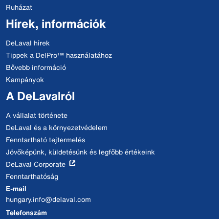
Ruházat
Hírek, információk
DeLaval hírek
Tippek a DelPro™ használatához
Bővebb információ
Kampányok
A DeLavalról
A vállalat története
DeLaval és a környezetvédelem
Fenntartható tejtermelés
Jövőképünk, küldetésünk és legfőbb értékeink
DeLaval Corporate
Fenntarthatóság
E-mail
hungary.info@delaval.com
Telefonszám