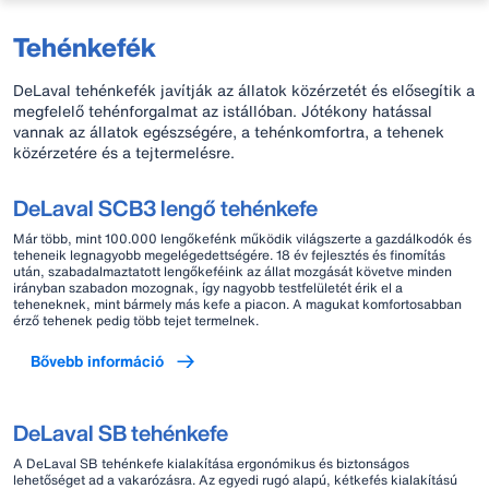
Tehénkefék
DeLaval tehénkefék javítják az állatok közérzetét és elősegítik a
megfelelő tehénforgalmat az istállóban. Jótékony hatással
vannak az állatok egészségére, a tehénkomfortra, a tehenek
közérzetére és a tejtermelésre.
DeLaval SCB3 lengő tehénkefe
Már több, mint 100.000 lengőkefénk működik világszerte a gazdálkodók és
teheneik legnagyobb megelégedettségére. 18 év fejlesztés és finomítás
után, szabadalmaztatott lengőkeféink az állat mozgását követve minden
irányban szabadon mozognak, így nagyobb testfelületét érik el a
teheneknek, mint bármely más kefe a piacon. A magukat komfortosabban
érző tehenek pedig több tejet termelnek.
Bővebb információ
DeLaval SB tehénkefe
A DeLaval SB tehénkefe kialakítása ergonómikus és biztonságos
lehetőséget ad a vakarózásra. Az egyedi rugó alapú, kétkefés kialakítású