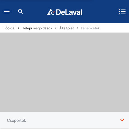
Főoldal
Telepi megoldások
Állatjólét
Tehénkefék
Csoportok