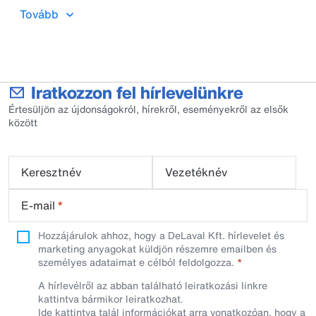
Tovább
Iratkozzon fel hírlevelünkre
Értesüljön az újdonságokról, hírekről, eseményekről az elsők
között
Keresztnév
Vezetéknév
E-mail
*
Hozzájárulok ahhoz, hogy a DeLaval Kft. hírlevelet és
marketing anyagokat küldjön részemre emailben és
személyes adataimat e célból feldolgozza.
A hírlevélről az abban található leiratkozási linkre
kattintva bármikor leiratkozhat.
Ide kattintva
talál információkat arra vonatkozóan, hogy a