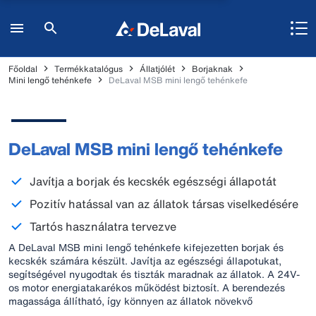
Főoldal
Termékkatalógus
Állatjólét
Borjaknak
Mini lengő tehénkefe
DeLaval MSB mini lengő tehénkefe
DeLaval MSB mini lengő tehénkefe
Javítja a borjak és kecskék egészségi állapotát
Pozitív hatással van az állatok társas viselkedésére
Tartós használatra tervezve
A DeLaval MSB mini lengő tehénkefe kifejezetten borjak és
kecskék számára készült. Javítja az egészségi állapotukat,
segítségével nyugodtak és tiszták maradnak az állatok. A 24V-
os motor energiatakarékos működést biztosít. A berendezés
magassága állítható, így könnyen az állatok növekvő
magasságához igazítható.