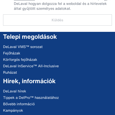
DeLaval hogyan dolgozza fel a weboldal és a hírlevelek
által gyűjtött személyes adatokat.
Küldés
Telepi megoldások
DeLaval VMS™ sorozat
Fejőházak
Körforgós fejőházak
DeLaval InService™ All-Inclusive
Ruházat
Hírek, információk
DeLaval hírek
Tippek a DelPro™ használatához
Bővebb információ
Kampányok