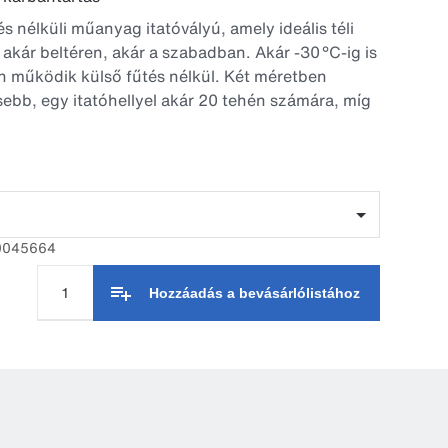
és nélküli műanyag itatóvályú, amely ideális téli
 akár beltéren, akár a szabadban. Akár -30 °C-ig is
 működik külső fűtés nélkül. Két méretben
sebb, egy itatóhellyel akár 20 tehén számára, míg
 itatóhellyel akár 40 tehén ellátására is alkalmas.
 fedő szigetelt műanyag labdák megvédik a vizet a
ől, és segítenek megelőzni a fagyást.
zelepes tömlő megkönnyíti a tisztítást, a fedél
 irányba nyitható vagy akár teljesen eltávolítható.
50045664
retű leeresztő dugó gyors és hatékony
 tesz lehetővé.
Hozzáadás a bevásárlólistához
acitása 70L - legfeljebb 20 tehén számára
acitása 40L – legfeljebb 10 tehén számára
ális fagyvédelem érdekében:
setén legalább 5 tehén javasolt
setén legalább 10 tehén javasolt
shez minimum 20 cm vastag betonalap szükséges