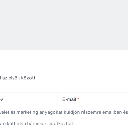
A 20 cm h
itatóvál
l az elsők között
év
E-mail
*
evelet és marketing anyagokat küldjön részemre emailben és
nkre kattintva bármikor leiratkozhat.