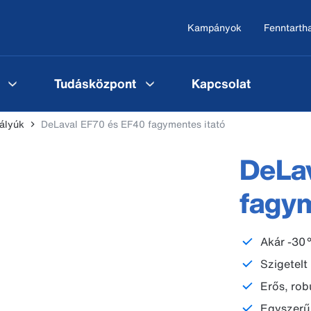
Kampányok
Fenntarth
Tudásközpont
Kapcsolat
vályúk
DeLaval EF70 és EF40 fagymentes itató
DeLa
fagym
Akár -30 
Szigetelt
Erős, rob
Egyszerű