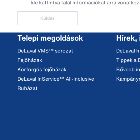
Ide kattintva
talál információkat arra vonatkoz
Küldés
Telepi megoldások
Hírek,
DeLaval VMS™ sorozat
DeLaval h
Fejőházak
Tippek a 
Körforgós fejőházak
Bővebb i
DeLaval InService™ All-Inclusive
Kampány
Ruházat