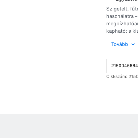
Szigetelt, fűt
használatra –
megbízhatóan
kapható: a ki
a nagyobb, két
Tovább
A vízfelszínt
szennyeződést
A beépített s
2150045664
pedig mindkét
Cikkszám: 21
A két nagymé
vízelvezetést
EF70 kap
EF40 kap
Az optim
– EF40 e
– EF70 e
Telepíté