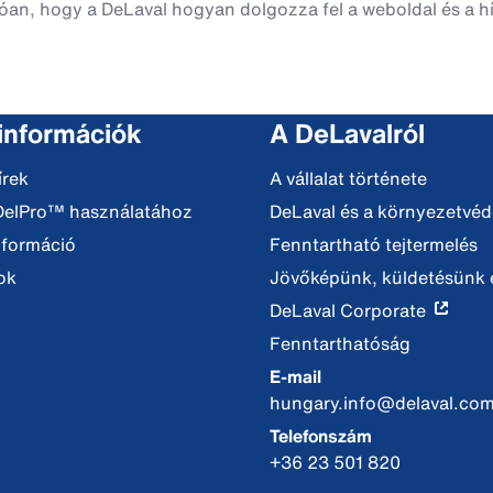
óan, hogy a DeLaval hogyan dolgozza fel a weboldal és a hí
 információk
A DeLavalról
írek
A vállalat története
DelPro™ használatához
DeLaval és a környezetvé
nformáció
Fenntartható tejtermelés
ok
Jövőképünk, küldetésünk é
DeLaval Corporate
Fenntarthatóság
E-mail
hungary.info@delaval.co
Telefonszám
+36 23 501 820