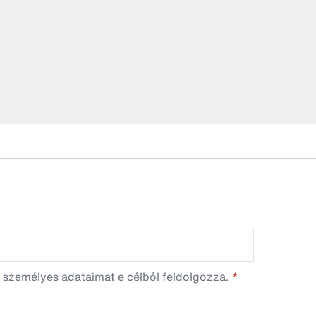
osszú, acél vízellátó tömlő alulról csatlakozik az
yúhoz
 személyes adataimat e célból feldolgozza.