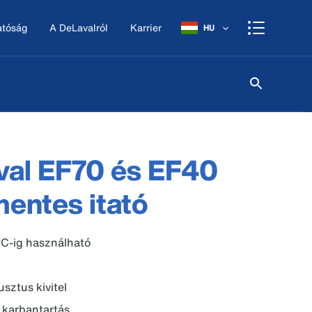
atóság
A DeLavalról
Karrier
HU
val EF70 és EF40
entes itató
°C-ig használható
usztus kivitel
 karbantartás