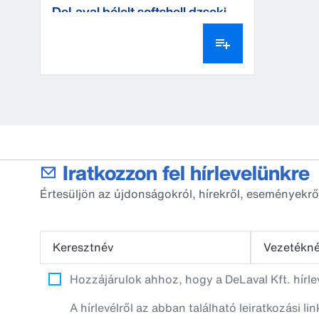
DeLaval bélelt softshell dzseki
Iratkozzon fel hírlevelünkre
Értesüljön az újdonságokról, hírekről, eseményekrő
Keresztnév
Vezetékn
Hozzájárulok ahhoz, hogy a DeLaval Kft. hírl
A hírlevélről az abban található leiratkozási li