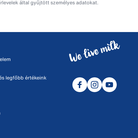
rlevelek által gyűjtött személyes adatokat.
delem
s legfőbb értékeink
m