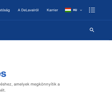
atóság
A DeLavalról
Karrier
HU
és
réshez, amelyek megkönnyítik a
ét.