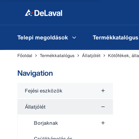
Telepi megoldások
Termékkatalógus
Főoldal
Termékkatalógus
Állatjólét
Kötőfékek, álla
Navigation
Fejési eszközök
Állatjólét
Borjaknak
Csülökápolás és