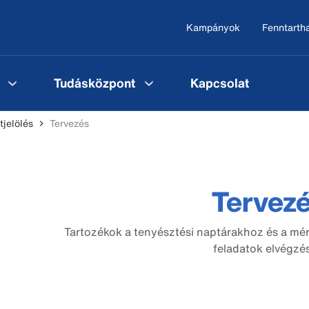
Kampányok
Fenntarth
Tudásközpont
Kapcsolat
tjelölés
Tervezés
Tervez
Tartozékok a tenyésztési naptárakhoz és a mé
feladatok elvégzés