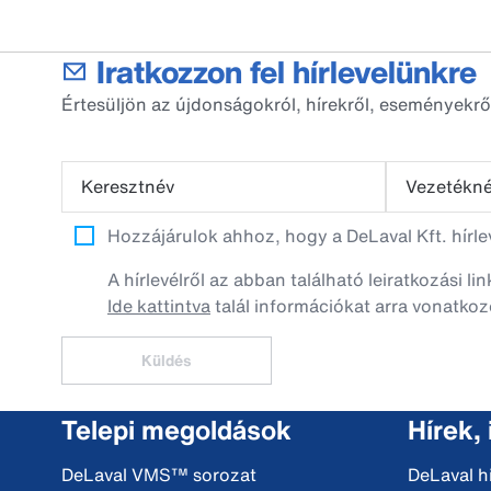
Iratkozzon fel hírlevelünkre
Értesüljön az újdonságokról, hírekről, eseményekrő
Keresztnév
Vezetékn
Hozzájárulok ahhoz, hogy a DeLaval Kft. hírl
A hírlevélről az abban található leiratkozási li
Ide kattintva
talál információkat arra vonatkoz
Küldés
Telepi megoldások
Hírek,
DeLaval VMS™ sorozat
DeLaval h