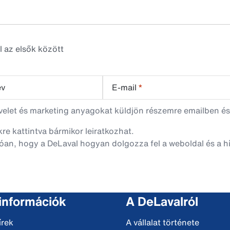
l az elsők között
év
E-mail
*
evelet és marketing anyagokat küldjön részemre emailben és
nkre kattintva bármikor leiratkozhat.
óan, hogy a DeLaval hogyan dolgozza fel a weboldal és a hí
 információk
A DeLavalról
írek
A vállalat története