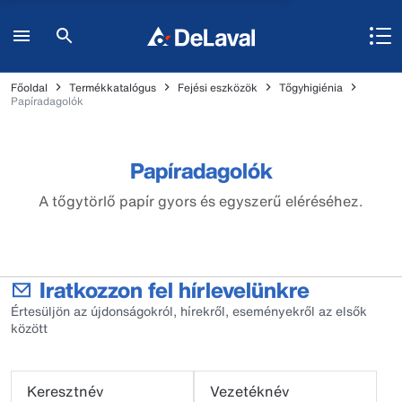
Főoldal
Termékkatalógus
Fejési eszközök
Tőgyhigiénia
Papíradagolók
Papíradagolók
A tőgytörlő papír gyors és egyszerű eléréséhez.
Iratkozzon fel hírlevelünkre
Értesüljön az újdonságokról, hírekről, eseményekről az elsők
között
Keresztnév
Vezetéknév