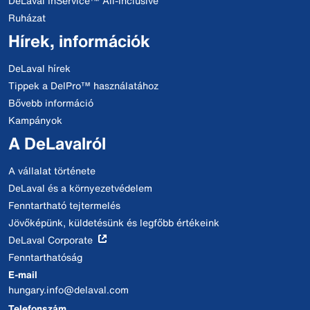
DeLaval InService™ All-Inclusive
Ruházat
Hírek, információk
DeLaval hírek
Tippek a DelPro™ használatához
Bővebb információ
Kampányok
A DeLavalról
A vállalat története
DeLaval és a környezetvédelem
Fenntartható tejtermelés
Jövőképünk, küldetésünk és legfőbb értékeink
DeLaval Corporate
Fenntarthatóság
E-mail
hungary.info@delaval.com
Telefonszám