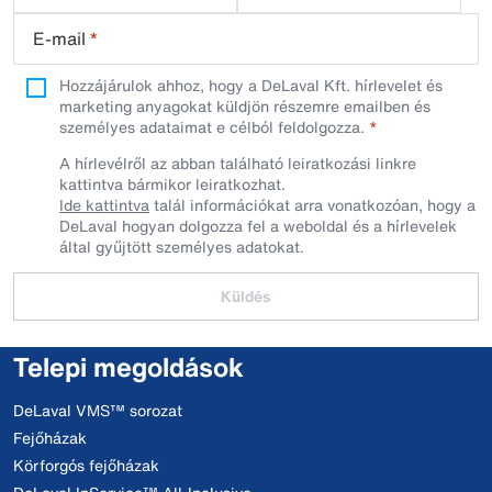
E-mail
*
Hozzájárulok ahhoz, hogy a DeLaval Kft. hírlevelet és
marketing anyagokat küldjön részemre emailben és
személyes adataimat e célból feldolgozza.
A hírlevélről az abban található leiratkozási linkre
kattintva bármikor leiratkozhat.
Ide kattintva
talál információkat arra vonatkozóan, hogy a
DeLaval hogyan dolgozza fel a weboldal és a hírlevelek
által gyűjtött személyes adatokat.
Küldés
Telepi megoldások
DeLaval VMS™ sorozat
Fejőházak
Körforgós fejőházak