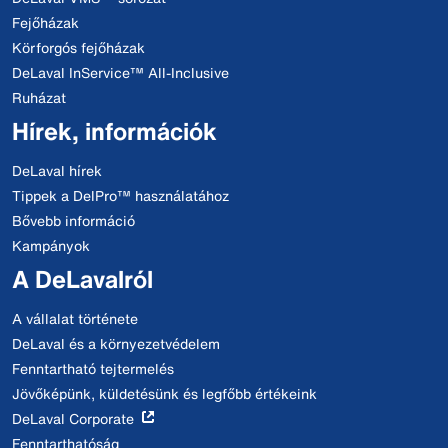
Fejőházak
Körforgós fejőházak
DeLaval InService™ All-Inclusive
Ruházat
Hírek, információk
DeLaval hírek
Tippek a DelPro™ használatához
Bővebb információ
Kampányok
A DeLavalról
A vállalat története
DeLaval és a környezetvédelem
Fenntartható tejtermelés
Jövőképünk, küldetésünk és legfőbb értékeink
DeLaval Corporate
Fenntarthatóság