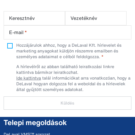
Keresztnév
Vezetéknév
E-mail
*
Hozzájárulok ahhoz, hogy a DeLaval Kft. hírlevelet és
marketing anyagokat küldjön részemre emailben és
személyes adataimat e célból feldolgozza.
A hírlevélről az abban található leiratkozási linkre
kattintva bármikor leiratkozhat.
Ide kattintva
talál információkat arra vonatkozóan, hogy a
DeLaval hogyan dolgozza fel a weboldal és a hírlevelek
által gyűjtött személyes adatokat.
Küldés
Telepi megoldások
DeLaval VMS™ sorozat