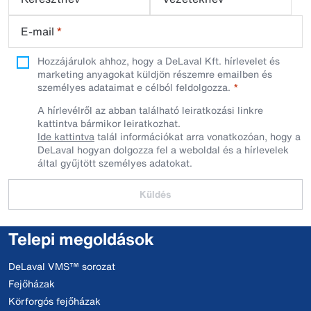
E-mail
*
Hozzájárulok ahhoz, hogy a DeLaval Kft. hírlevelet és
marketing anyagokat küldjön részemre emailben és
személyes adataimat e célból feldolgozza.
A hírlevélről az abban található leiratkozási linkre
kattintva bármikor leiratkozhat.
Ide kattintva
talál információkat arra vonatkozóan, hogy a
DeLaval hogyan dolgozza fel a weboldal és a hírlevelek
által gyűjtött személyes adatokat.
Küldés
Telepi megoldások
DeLaval VMS™ sorozat
Fejőházak
Körforgós fejőházak