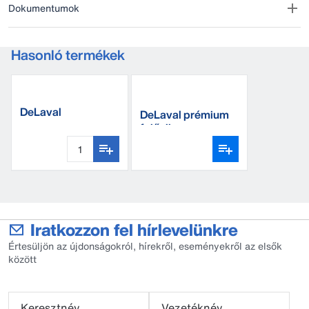
Dokumentumok
Hasonló termékek
DeLaval
DeLaval prémium
kenguruzseb
fejőujj
Iratkozzon fel hírlevelünkre
Értesüljön az újdonságokról, hírekről, eseményekről az elsők
között
Keresztnév
Vezetéknév