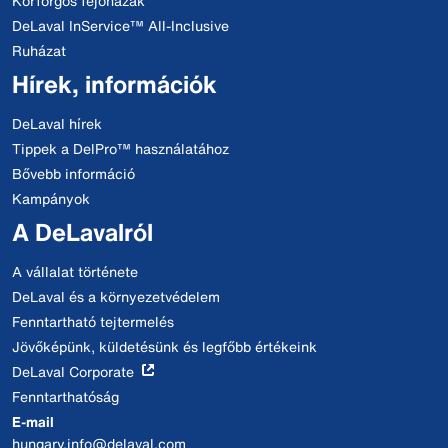
Körforgós fejőházak
DeLaval InService™ All-Inclusive
Ruházat
Hírek, információk
DeLaval hírek
Tippek a DelPro™ használatához
Bővebb információ
Kampányok
A DeLavalról
A vállalat története
DeLaval és a környezetvédelem
Fenntartható tejtermelés
Jövőképünk, küldetésünk és legfőbb értékeink
DeLaval Corporate
Fenntarthatóság
E-mail
hungary.info@delaval.com