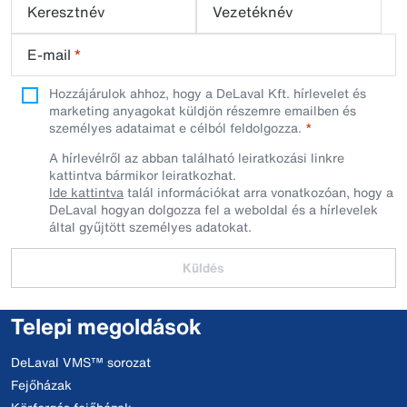
Keresztnév
Vezetéknév
E-mail
*
Hozzájárulok ahhoz, hogy a DeLaval Kft. hírlevelet és
marketing anyagokat küldjön részemre emailben és
személyes adataimat e célból feldolgozza.
A hírlevélről az abban található leiratkozási linkre
kattintva bármikor leiratkozhat.
Ide kattintva
talál információkat arra vonatkozóan, hogy a
DeLaval hogyan dolgozza fel a weboldal és a hírlevelek
által gyűjtött személyes adatokat.
Küldés
Telepi megoldások
DeLaval VMS™ sorozat
Fejőházak