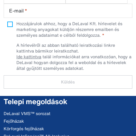
E-mail
*
Hozzájárulok ahhoz, hogy a DeLaval Kft. hírlevelet és
marketing anyagokat küldjön részemre emailben és
személyes adataimat e célból feldolgozza.
A hírlevélről az abban található leiratkozási linkre
kattintva bármikor leiratkozhat.
Ide kattintva
talál információkat arra vonatkozóan, hogy a
DeLaval hogyan dolgozza fel a weboldal és a hírlevelek
által gyűjtött személyes adatokat.
Küldés
Telepi megoldások
DeLaval VMS™ sorozat
Fejőházak
Körforgós fejőházak