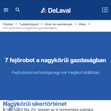
Főoldal
Tudásközpont
Hírek és események
Hírek
Hét fejőrobot a nagykörűi gazdaságban
7 fejőrobot a nagykörűi gazdaságban
Fejőrobotos technológia egy már meglévő istállóban
Nagykörűi sikertörténet
A HALADÁS Mg. Zrt. telepén az új technológia számára