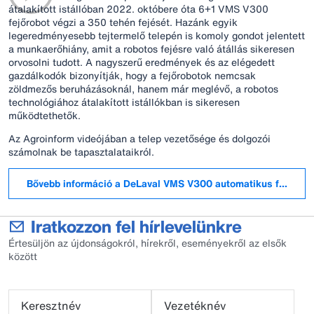
átalakított istállóban 2022. októbere óta 6+1 VMS V300
fejőrobot végzi a 350 tehén fejését. Hazánk egyik
legeredményesebb tejtermelő telepén is komoly gondot jelentett
a munkaerőhiány, amit a robotos fejésre való átállás sikeresen
orvosolni tudott. A nagyszerű eredmények és az elégedett
gazdálkodók bizonyítják, hogy a fejőrobotok nemcsak
zöldmezős beruházásoknál, hanem már meglévő, a robotos
technológiához átalakított istállókban is sikeresen
működtethetők.
Az Agroinform videójában a telep vezetősége és dolgozói
számolnak be tapasztalataikról.
Bővebb információ a DeLaval VMS V300 automatikus fejési re
Iratkozzon fel hírlevelünkre
Értesüljön az újdonságokról, hírekről, eseményekről az elsők
között
Keresztnév
Vezetéknév