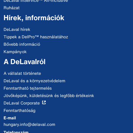
DeLaval InService™ All-Inclusive
Ruházat
Hírek, információk
DeLaval hírek
Tippek a DelPro™ használatához
Bővebb információ
Kampányok
A DeLavalról
A vállalat története
DeLaval és a környezetvédelem
Fenntartható tejtermelés
Jövőképünk, küldetésünk és legfőbb értékeink
DeLaval Corporate
Fenntarthatóság
E-mail
hungary.info@delaval.com
Telefonszám