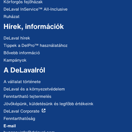
Körforgós fejőházak
DeLaval InService™ All-Inclusive
Ruházat
Hírek, információk
DeLaval hírek
Tippek a DelPro™ használatához
Bővebb információ
Kampányok
A DeLavalról
A vállalat története
DeLaval és a környezetvédelem
Fenntartható tejtermelés
Jövőképünk, küldetésünk és legfőbb értékeink
DeLaval Corporate
Fenntarthatóság
E-mail