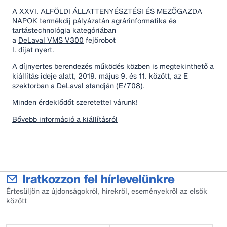
A XXVI. ALFÖLDI ÁLLATTENYÉSZTÉSI ÉS MEZŐGAZDA
NAPOK termékdíj pályázatán agrárinformatika és
tartástechnológia kategóriában
a
DeLaval VMS V300
fejőrobot
I. díjat nyert.
A díjnyertes berendezés működés közben is megtekinthető a
kiállítás ideje alatt, 2019. május 9. és 11. között, az E
szektorban a DeLaval standján (E/708).
Minden érdeklődőt szeretettel várunk!
Bővebb információ a kiállításról
Iratkozzon fel hírlevelünkre
Értesüljön az újdonságokról, hírekről, eseményekről az elsők
között