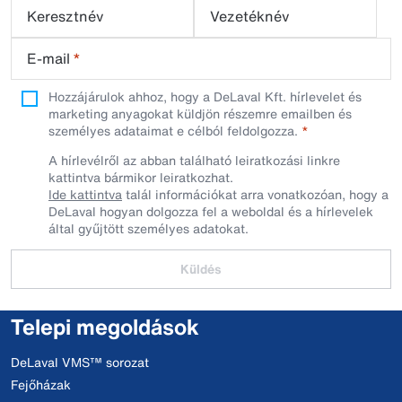
Keresztnév
Vezetéknév
E-mail
*
Hozzájárulok ahhoz, hogy a DeLaval Kft. hírlevelet és
marketing anyagokat küldjön részemre emailben és
személyes adataimat e célból feldolgozza.
A hírlevélről az abban található leiratkozási linkre
kattintva bármikor leiratkozhat.
Ide kattintva
talál információkat arra vonatkozóan, hogy a
DeLaval hogyan dolgozza fel a weboldal és a hírlevelek
által gyűjtött személyes adatokat.
Küldés
Telepi megoldások
DeLaval VMS™ sorozat
Fejőházak