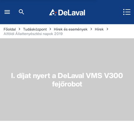
Főoldal
Tudásközpont
Hírek és események
Hírek
Alföldi Állattenyésztési napok 2019
I. díjat nyert a DeLaval VMS V300
fejőrobot