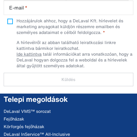
E-mail
*
Hozzájárulok ahhoz, hogy a DeLaval Kft. hírlevelet és
marketing anyagokat küldjön részemre emailben és
személyes adataimat e célból feldolgozza.
A hírlevélről az abban található leiratkozási linkre
kattintva bármikor leiratkozhat.
Ide kattintva
talál információkat arra vonatkozóan, hogy a
DeLaval hogyan dolgozza fel a weboldal és a hírlevelek
által gyűjtött személyes adatokat.
Küldés
Telepi megoldások
DeLaval VMS™ sorozat
Fejőházak
Körforgós fejőházak
DeLaval InService™ All-Inclusive