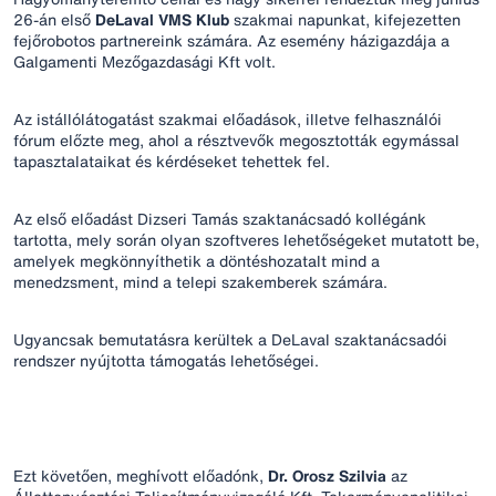
26-án első
DeLaval VMS Klub
szakmai napunkat, kifejezetten
fejőrobotos partnereink számára. Az esemény házigazdája a
Galgamenti Mezőgazdasági Kft volt.
Az istállólátogatást szakmai előadások, illetve felhasználói
fórum előzte meg, ahol a résztvevők megosztották egymással
tapasztalataikat és kérdéseket tehettek fel.
Az első előadást Dizseri Tamás szaktanácsadó kollégánk
tartotta, mely során olyan szoftveres lehetőségeket mutatott be,
amelyek megkönnyíthetik a döntéshozatalt mind a
menedzsment, mind a telepi szakemberek számára.
Ugyancsak bemutatásra kerültek a DeLaval szaktanácsadói
rendszer nyújtotta támogatás lehetőségei.
Ezt követően, meghívott előadónk,
Dr. Orosz Szilvia
az