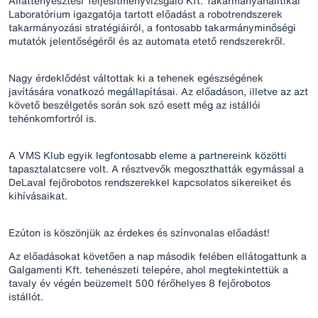
Állattenyésztési Teljesítményvizsgáló Kft. Takarmányanalitikai
Laboratórium igazgatója tartott előadást a robotrendszerek
takarmányozási stratégiáiról, a fontosabb takarmányminőségi
mutatók jelentőségéről és az automata etető rendszerekről.
Nagy érdeklődést váltottak ki a tehenek egészségének
javítására vonatkozó megállapításai. Az előadáson, illetve az azt
követő beszélgetés során sok szó esett még az istállói
tehénkomfortról is.
A VMS Klub egyik legfontosabb eleme a partnereink közötti
tapasztalatcsere volt. A résztvevők megoszthatták egymással a
DeLaval fejőrobotos rendszerekkel kapcsolatos sikereiket és
kihívásaikat.
Ezúton is köszönjük az érdekes és színvonalas előadást!
Az előadásokat követően a nap második felében ellátogattunk a
Galgamenti Kft. tehenészeti telepére, ahol megtekintettük a
tavaly év végén beüzemelt 500 férőhelyes 8 fejőrobotos
istállót.