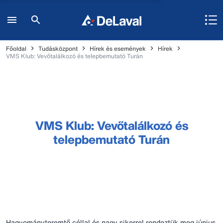
Főoldal
Tudásközpont
Hírek és események
Hírek
VMS Klub: Vevőtalálkozó és telepbemutató Turán
VMS Klub: Vevőtalálkozó és
telepbemutató Turán
Hagyományteremtő céllal és nagy sikerrel rendeztük meg június