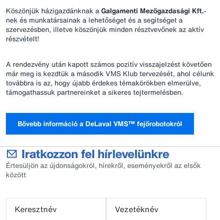
Köszönjük házigazdánknak a
Galgamenti Mezőgazdasági Kft.
-
nek és munkatársainak a lehetőséget és a segítséget a
szervezésben, illetve köszönjük minden résztvevőnek az aktív
részvételt!
A rendezvény után kapott számos pozitív visszajelzést követően
már meg is kezdtük a második VMS Klub tervezését, ahol célunk
továbbra is az, hogy újabb érdekes témakörökben elmerülve,
támogathassuk partnereinket a sikeres tejtermelésben.
Bővebb információ a DeLaval VMS™ fejőrobotokról
Iratkozzon fel hírlevelünkre
Értesüljön az újdonságokról, hírekről, eseményekről az elsők
között
Keresztnév
Vezetéknév