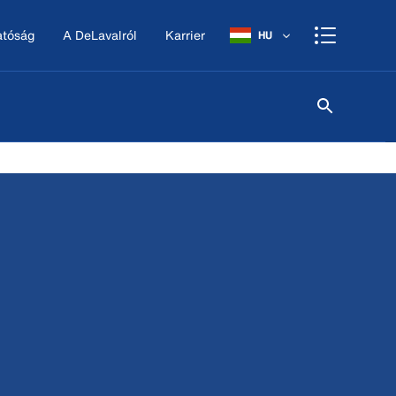
atóság
A DeLavalról
Karrier
HU