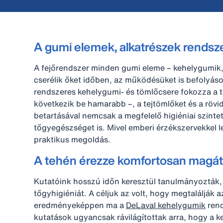
A gumi elemek, alkatrészek rendsz
A fejőrendszer minden gumi eleme – kehelygumik
cserélik őket időben, az működésüket is befolyás
rendszeres kehelygumi- és tömlőcsere fokozza a te
következik be hamarabb –, a tejtömlőket és a rövi
betartásával nemcsak a megfelelő higiéniai szintet 
tőgyegészséget is. Mivel emberi érzékszervekkel l
praktikus megoldás.
A tehén érezze komfortosan magát
Kutatóink hosszú időn keresztül tanulmányozták, 
tőgyhigiéniát. A céljuk az volt, hogy megtalálják
eredményeképpen ma a
DeLaval kehelygumik
rend
kutatások ugyancsak rávilágítottak arra, hogy a k