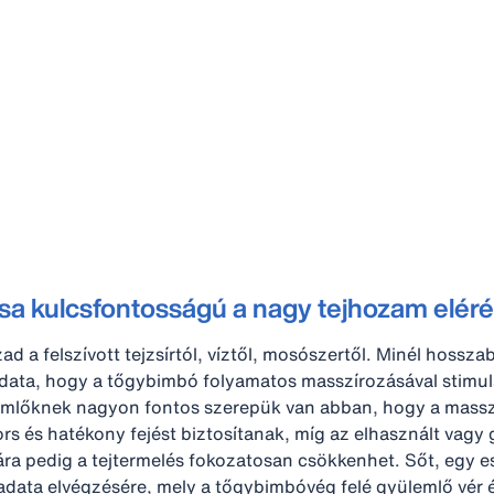
sa kulcsfontosságú a nagy tejhozam elér
d a felszívott tejzsírtól, víztől, mosószertől. Minél hossz
ata, hogy a tőgybimbó folyamatos masszírozásával stimulálja
 tömlőknek nagyon fontos szerepük van abban, hogy a masszí
ors és hatékony fejést biztosítanak, míg az elhasznált vag
a pedig a tejtermelés fokozatosan csökkenhet. Sőt, egy ese
data elvégzésére, mely a tőgybimbóvég felé gyülemlő vér é