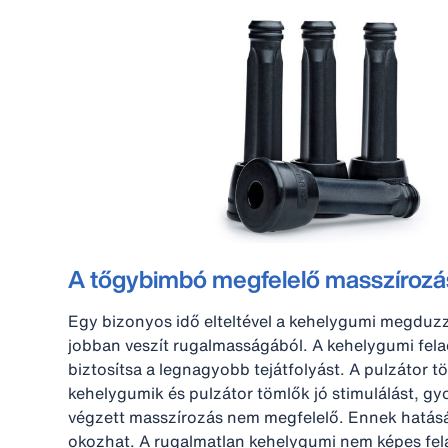
A tőgybimbó megfelelő masszírozá
Egy bizonyos idő elteltével a kehelygumi megduzza
jobban veszít rugalmasságából. A kehelygumi felad
biztosítsa a legnagyobb tejátfolyást. A pulzátor
kehelygumik és pulzátor tömlők jó stimulálást, gy
végzett masszírozás nem megfelelő. Ennek hatásár
okozhat. A rugalmatlan kehelygumi nem képes fela