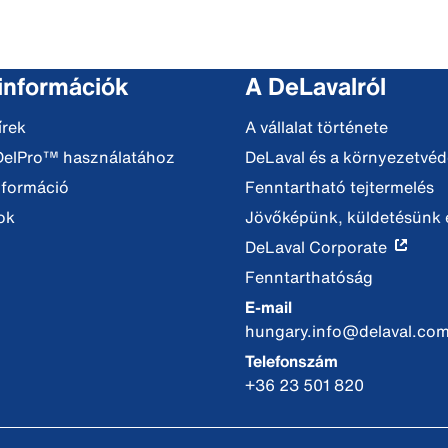
 információk
A DeLavalról
írek
A vállalat története
DelPro™ használatához
DeLaval és a környezetvé
nformáció
Fenntartható tejtermelés
ok
Jövőképünk, küldetésünk é
DeLaval Corporate
Fenntarthatóság
E-mail
hungary.info@delaval.co
Telefonszám
+36 23 501 820