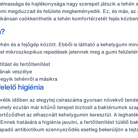
galmassága és hajlékonysága nagy szerepet játszik a tehén s
mi megduzzad és felülete megkeményedik. Ez, és más, az em
ikánsan csökkenthetik a tehén komfortérzetét fejés közben
n?
ehén és a fejőgép között. Ebből is látható a kehelygumi m
el mikroszkopikus repedések jelennek meg a gumi felületé
tást és fertőtlenítést
ának veszélye
egyik tehénről a másikra
elelő higiénia
élik időben az elegytej csíraszáma gyorsan növekvő tenden
 amely ezután már kitűnő terepet biztosít a baktériumok sz
tfertőződhet az elhasznált kehelygumin keresztül. A leghat
 Ennek hatására a higiénia javulni, a fertőtlenítést túlélő 
apadó antibiotikum szennyeződés esetleg bekerüljön a tejt