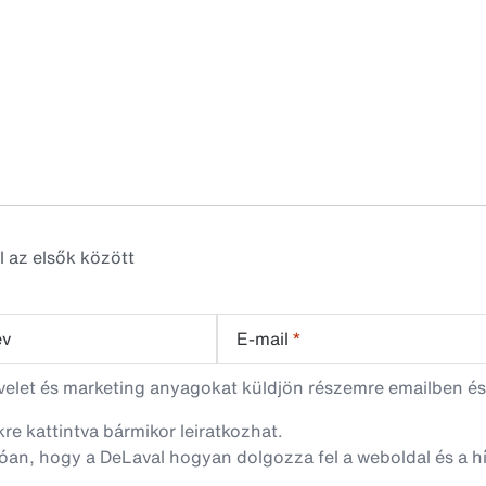
l az elsők között
év
E-mail
*
evelet és marketing anyagokat küldjön részemre emailben és
nkre kattintva bármikor leiratkozhat.
óan, hogy a DeLaval hogyan dolgozza fel a weboldal és a hí