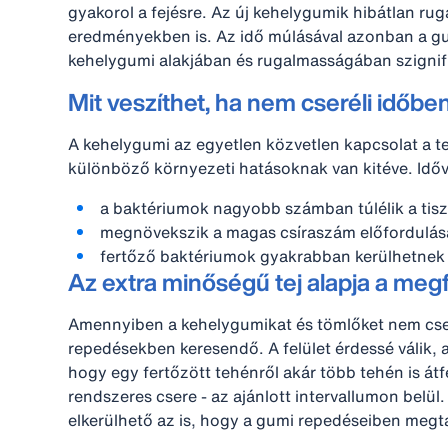
gyakorol a fejésre. Az új kehelygumik hibátlan ru
eredményekben is. Az idő múlásával azonban a gu
kehelygumi alakjában és rugalmasságában szignif
Mit veszíthet, ha nem cseréli időbe
A kehelygumi az egyetlen közvetlen kapcsolat a t
különböző környezeti hatásoknak van kitéve. Időv
a baktériumok nagyobb számban túlélik a tisztí
megnövekszik a magas csíraszám előfordulás
fertőző baktériumok gyakrabban kerülhetnek 
Az extra minőségű tej alapja a megf
Amennyiben a kehelygumikat és tömlőket nem cser
repedésekben keresendő. A felület érdessé válik,
hogy egy fertőzött tehénről akár több tehén is á
rendszeres csere - az ajánlott intervallumon belül.
elkerülhető az is, hogy a gumi repedéseiben megt