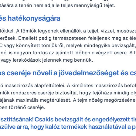
atására a tehén nem adja le teljes mennyiségű tejet.
ejés hatékonyságára
el. A tömlők legyenek ellenállók a tejjel, vízzel, mosósz
rősek. Emellett pedig természetesen feleljenek meg az élel
 PVC vagy könnyített tömlőkről, melyek mindegyike bevizsgál
 is nagyon fontos az ajánlott időben elvégzett csere. A töml
 vagy lerakódások jelennek meg bennük.
s cseréje növeli a jövedelmezőséget és c
 masszírozás alapfeltételei. A kíméletes masszírozás befol
mlők rendszeres cseréje biztosítja, hogy fejőháza mindig ol
kájának maximális megtérülését. A tejminőség megőrzéséne
ben történő cseréje.
sztításának! Csakis bevizsgált és engedélyezett ti
zülve arra, hogy kalóz termékek használatával a 