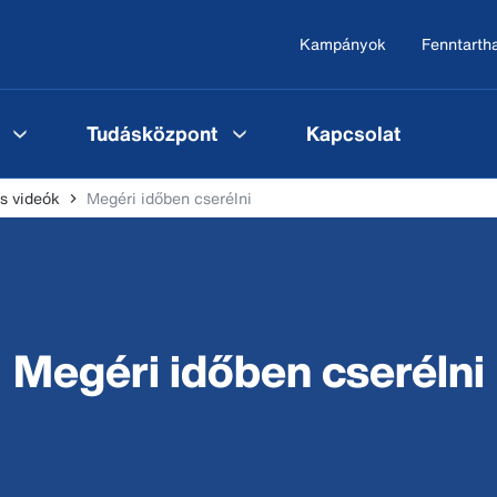
Kampányok
Fenntarth
Tudásközpont
Kapcsolat
s videók
Megéri időben cserélni
Megéri időben cserélni