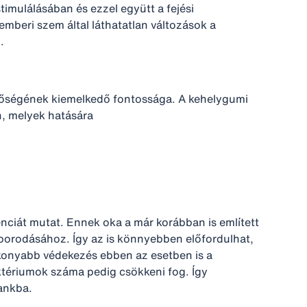
timulálásában és ezzel együtt a fejési
beri szem által láthatatlan változások a
.
inőségének kiemelkedő fontossága. A kehelygumi
n, melyek hatására
ciát mutat. Ennek oka a már korábban is említett
aporodásához. Így az is könnyebben előfordulhat,
ékonyabb védekezés ebben az esetben is a
baktériumok száma pedig csökkeni fog. Így
ankba.