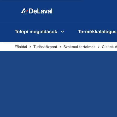
Telepi megoldások
Termékkatalógus
Főoldal
Tudásközpont
Szakmai tartalmak
Cikkek é