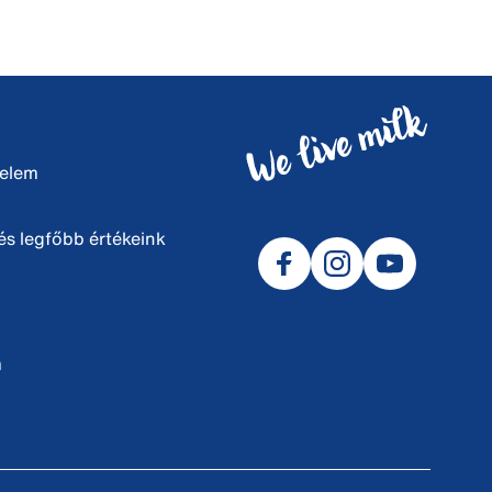
delem
s legfőbb értékeink
m