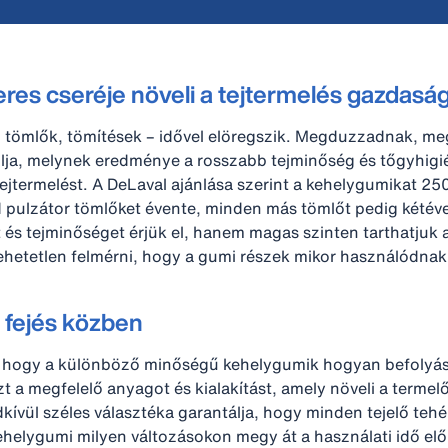
eres cseréje növeli a tejtermelés gazdasá
, tömlők, tömítések – idővel elöregszik. Megduzzadnak, 
olja, melynek eredménye a rosszabb tejminőség és tőgyhigié
jtermelést. A DeLaval ajánlása szerint a kehelygumikat 250
d pulzátor tömlőket évente, minden más tömlőt pedig kétéve
és tejminőséget érjük el, hanem magas szinten tarthatjuk a t
ehetetlen felmérni, hogy a gumi részek mikor használódnak 
 fejés közben
hogy a különböző minőségű kehelygumik hogyan befolyásoljá
 azt a megfelelő anyagot és kialakítást, amely növeli a ter
kívül széles választéka garantálja, hogy minden tejelő teh
ehelygumi milyen változásokon megy át a használati idő előr