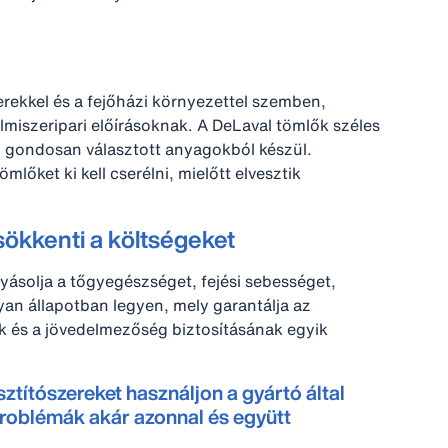
erekkel és a fejőházi környezettel szemben,
miszeripari előírásoknak. A DeLaval tömlők széles
t, gondosan választott anyagokból készül.
őket ki kell cserélni, mielőtt elvesztik
sökkenti a költségeket
yásolja a tőgyegészséget, fejési sebességet,
yan állapotban legyen, mely garantálja az
k és a jövedelmezőség biztosításának egyik
sztítószereket használjon a gyártó által
problémák akár azonnal és együtt