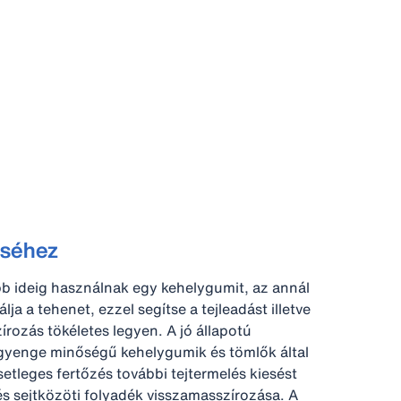
éséhez
abb ideig használnak egy kehelygumit, az annál
 a tehenet, ezzel segítse a tejleadást illetve
rozás tökéletes legyen. A jó állapotú
y gyenge minőségű kehelygumik és tömlők által
tleges fertőzés további tejtermelés kiesést
s sejtközöti folyadék visszamasszírozása. A