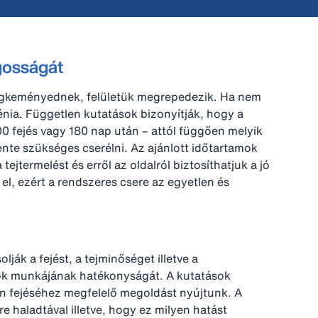
gosságát
megkeményednek, felületük megrepedezik. Ha nem
nia. Független kutatások bizonyítják, hogy a
0 fejés vagy 180 nap után – attól függően melyik
nte szükséges cserélni. Az ajánlott időtartamok
ejtermelést és erről az oldalról biztosíthatjuk a jó
el, ezért a rendszeres csere az egyetlen és
k a fejést, a tejminőséget illetve a
melők munkájának hatékonyságát. A kutatások
én fejéséhez megfelelő megoldást nyújtunk. A
e haladtával illetve, hogy ez milyen hatást