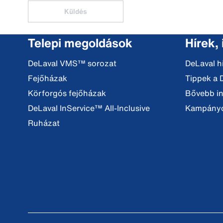
Küldés
Telepi megoldások
Hírek,
DeLaval VMS™ sorozat
DeLaval h
Fejőházak
Tippek a 
Körforgós fejőházak
Bővebb i
DeLaval InService™ All-Inclusive
Kampány
Ruházat