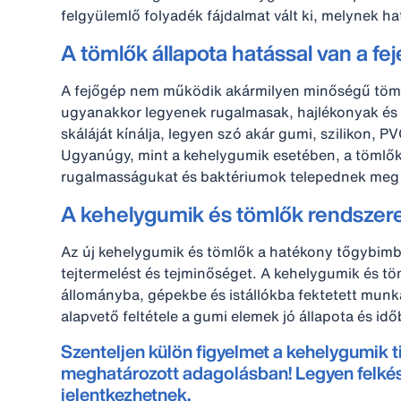
felgyülemlő folyadék fájdalmat vált ki, melynek h
A tömlők állapota hatással van a f
A fejőgép nem működik akármilyen minőségű tömlőkk
ugyanakkor legyenek rugalmasak, hajlékonyak és e
skáláját kínálja, legyen szó akár gumi, szilikon,
Ugyanúgy, mint a kehelygumik esetében, a tömlőknél
rugalmasságukat és baktériumok telepednek meg
A kehelygumik és tömlők rendszere
Az új kehelygumik és tömlők a hatékony tőgybimbó
tejtermelést és tejminőséget. A kehelygumik és tö
állományba, gépekbe és istállókba fektetett mun
alapvető feltétele a gumi elemek jó állapota és idő
Szenteljen külön figyelmet a kehelygumik ti
meghatározott adagolásban! Legyen felkés
jelentkezhetnek.