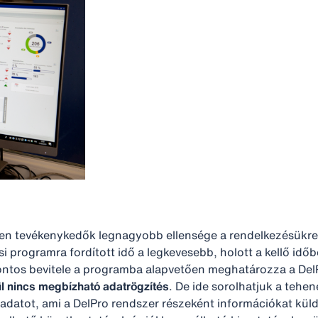
ben tevékenykedők legnagyobb ellensége a rendelkezésükre 
ási programra fordított idő a legkevesebb, holott a kellő i
ontos bevitele a programba alapvetően meghatározza a D
ül nincs megbízható adatrögzítés
. De ide sorolhatjuk a teh
i adatot, ami a DelPro rendszer részeként információkat kül