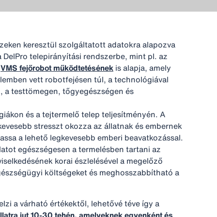
ezeken keresztül szolgáltatott adatokra alapozva
DelPro telepirányítási rendszerbe, mint pl. az
a
VMS fejőrobot működtetésének
is alapja, amely
elemben vett robotfejésen túl, a technológiával
on, a testtömegen, tőgyegészségen és
égiákon és a tejtermelő telep teljesítményén. A
gkevesebb stresszt okozza az állatnak és embernek
ltassa a lehető legkevesebb emberi beavatkozással.
llatot egészségesen a termelésben tartani az
viselkedésének korai észlelésével a megelőző
gészségügyi költségeket és meghosszabbítható a
lzi a várható értékektől, lehetővé téve így a
latra jut 10-30 tehén, amelyeknek egyenként és