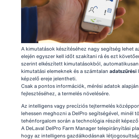
A kimutatások készítéséhez nagy segítség lehet 
elején egyszer kell időt szakítani rá és ezt követ
szerint elkészített kimutatásokból, automatikusa
kimutatási elemeknek és a számtalan
adatszűrési
l
képzelő ereje jelentheti.
Csak a pontos információk, mérési adatok alapján 
fejlesztéséhez, a termelés növelésére.
Az intelligens vagy precíziós tejtermelés középpo
lehessen meghozni a DelPro segítségével, minél t
tehénforgalom során a technológia részét képező k
A DeLaval DelPro Farm Manager telepirányítási pl
hogy az intelligens gazdálkodásnak létjogosults