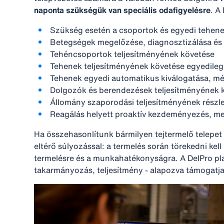
naponta szükségük van speciális odafigyelésre
. A
Szükség esetén a csoportok és egyedi tehene
Betegségek megelőzése, diagnosztizálása és
Tehéncsoportok teljesítményének követése
Tehenek teljesítményének követése egyedileg
Tehenek egyedi automatikus kiválogatása, mér
Dolgozók és berendezések teljesítményének 
Állomány szaporodási teljesítményének rész
Reagálás helyett proaktív kezdeményezés, m
Ha összehasonlítunk bármilyen tejtermelő telepet
eltérő súlyozással: a termelés során törekedni kel
termelésre és a munkahatékonyságra. A DelPro plat
takarmányozás, teljesítmény - alapozva támogatja