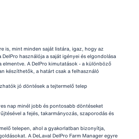
re is, mint minden saját listára, igaz, hogy az
a DelPro használója a saját igényei és elgondolása
a elmentve. A DelPro kimutatások - a különböző
 készíthetők, a határt csak a felhasználó
zhatók jó döntések a tejtermelő telep
gyes nap minél jobb és pontosabb döntéseket
űjtésével a fejés, takarmányozás, szaporodás és
elő telepen, ahol a gyakorlatban bizonyítja,
egoldásokat. A DeLaval DelPro Farm Manager egyre