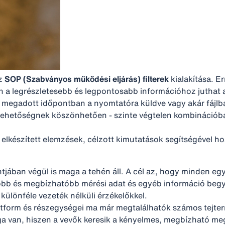
az
SOP (Szabványos működési eljárás) filterek
kialakítása. Er
ően a legrészletesebb és legpontosabb információhoz juthat 
n megadott időpontban a nyomtatóra küldve vagy akár fájlb
ehetőségnek köszönhetően - szinte végtelen kombinációban
elkészített elemzések, célzott kimutatások segítségével ho
ntjában végül is maga a tehén áll. A cél az, hogy minden e
öbb és megbízhatóbb mérési adat és egyéb információ begy
ülönféle vezeték nélküli érzékelőkkel.
atform és részegységei ma már megtalálhatók számos tejterm
ága van, hiszen a vevők keresik a kényelmes, megbízható m