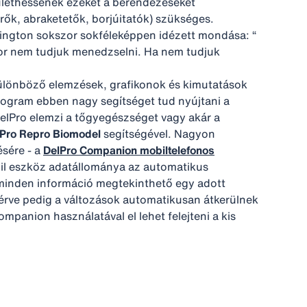
ülethessenek ezeket a berendezéseket
érők, abraketetők, borjúitatók) szükséges.
rington sokszor sokféleképpen idézett mondása: “
kor nem tudjuk menedzselni. Ha nem tudjuk
t különböző elemzések, grafikonok és kimutatások
 program ebben nagy segítséget tud nyújtani a
DelPro elemzi a tőgyegészséget vagy akár a
Pro Repro Biomodel
segítségével. Nagyon
ésére - a
DelPro Companion mobiltelefonos
obil eszköz adatállománya az automatikus
 minden információ megtekinthető egy adott
atérve pedig a változások automatikusan átkerülnek
mpanion használatával el lehet felejteni a kis