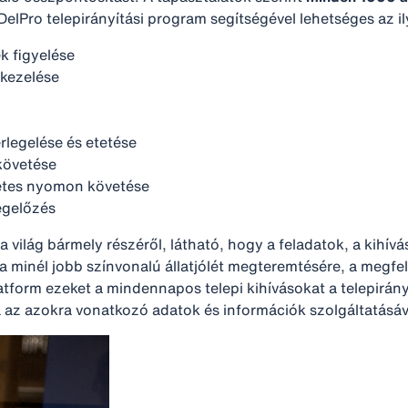
 DelPro telepirányítási program segítségével lehetséges az i
k figyelése
 kezelése
legelése és etetése
követése
letes nyomon követése
egelőzés
 a világ bármely részéről, látható, hogy a feladatok, a ki
l a minél jobb színvonalú állatjólét megteremtésére, a megf
form ezeket a mindennapos telepi kihívásokat a telepirányít
 az azokra vonatkozó adatok és információk szolgáltatásáv