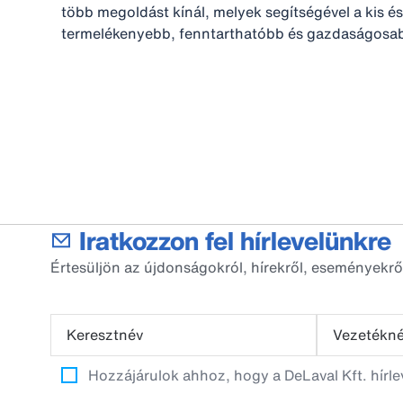
több megoldást kínál, melyek segítségével a kis 
termelékenyebb, fenntarthatóbb és gazdaságosab
Iratkozzon fel hírlevelünkre
Értesüljön az újdonságokról, hírekről, eseményekrő
Keresztnév
Vezetékn
Hozzájárulok ahhoz, hogy a DeLaval Kft. hírl