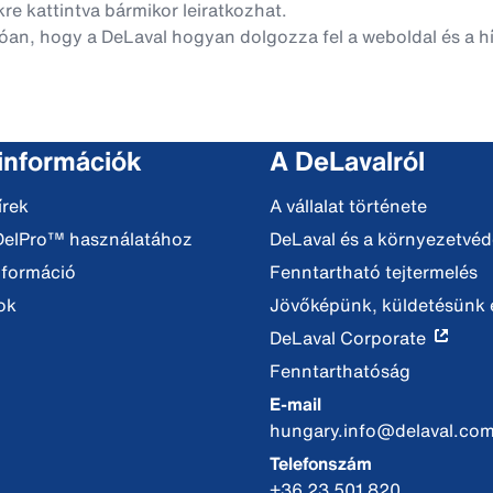
nkre kattintva bármikor leiratkozhat.
óan, hogy a DeLaval hogyan dolgozza fel a weboldal és a hí
 információk
A DeLavalról
írek
A vállalat története
DelPro™ használatához
DeLaval és a környezetvé
nformáció
Fenntartható tejtermelés
ok
Jövőképünk, küldetésünk é
DeLaval Corporate
Fenntarthatóság
E-mail
hungary.info@delaval.co
Telefonszám
+36 23 501 820