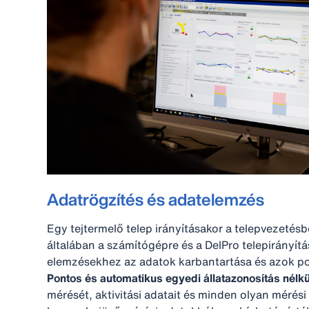
Adatrögzítés és adatelemzés
Egy tejtermelő telep irányításakor a telepvezetés
általában a számítógépre és a DelPro telepirányít
elemzésekhez az adatok karbantartása és azok p
Pontos és automatikus egyedi állatazonosítás nélk
mérését, aktivitási adatait és minden olyan mérés