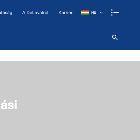
atóság
A DeLavalról
Karrier
HU
ási