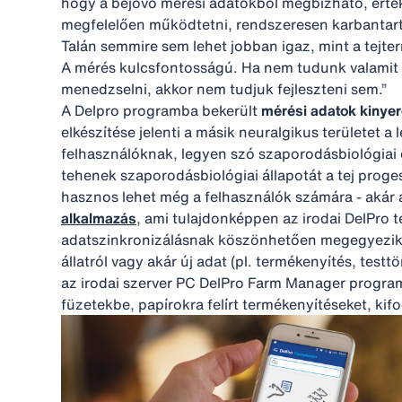
hogy a bejövő mérési adatokból megbízható, érté
megfelelően működtetni, rendszeresen karbantartan
Talán semmire sem lehet jobban igaz, mint a tejt
A mérés kulcsfontosságú. Ha nem tudunk valamit m
menedzselni, akkor nem tudjuk fejleszteni sem.”
A Delpro programba bekerült
mérési adatok kinye
elkészítése jelenti a másik neuralgikus területet 
felhasználóknak, legyen szó szaporodásbiológiai e
tehenek szaporodásbiológiai állapotát a tej prog
hasznos lehet még a felhasználók számára - akár 
alkalmazás
, ami tulajdonképpen az irodai DelPro 
adatszinkronizálásnak köszönhetően megegyezik a
állatról vagy akár új adat (pl. termékenyítés, tes
az irodai szerver PC DelPro Farm Manager programjá
füzetekbe, papírokra felírt termékenyítéseket, kif