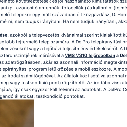
kelhető következtetések és jól használható kimutatások sz
i (pl. azonosító antennák, fotocellák ) és kalibrálni (tejm
ermelő telepekre egy múlt században élt közgazdász, D. Har
érni, nem tudjuk irányítani. Ha nem tudjuk irányítani, ak
rése
, azokból a telepvezetés kívánalmai szerint kialakítot
a legtöbb tejtermelő telep számára. A DelPro telepirányítási
lemzésekről vagy a fejőházi teljesítmény értékeléséről. A 
eszteronszintjének mérésével a
VMS V310 fejőrobotban
a Del
az adatrögzítésben, akár az azonnali információ megtekint
telepirányítási program letükrözése a mobil eszközre. A m
z irodai számítógépével. Az állatok közt sétálva azonnal
ttömeg vagy testkondíció pont) rögzíthető. Az irodába vissz
ba, így csak egyszer kell felvinni az adatokat. A DelPro Co
ogandó állatokat, testkondíció pontokat.