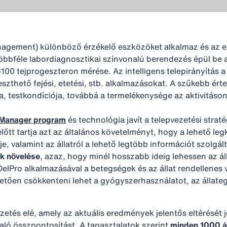
 management) különböző érzékelő eszközöket alkalmaz és az 
bbféle labordiagnosztikai színvonalú berendezés épül be a 
00 tejprogeszteron mérése. Az intelligens telepirányítás 
szthető fejési, etetési, stb. alkalmazásokat. A szűkebb ért
ta, testkondíciója, továbbá a termelékenysége az aktivitás
 Manager program
és technológia javít a telepvezetési strat
őtt tartja azt az általános követelményt, hogy a lehető le
e, valamint az állatról a lehető legtöbb információt szolgá
ak növelése
, azaz, hogy minél hosszabb ideig lehessen az á
DelPro alkalmazásával a betegségek és az állat rendellenes 
tően csökkenteni lehet a gyógyszerhasználatot, az állate
etés elé, amely az aktuális eredmények jelentős eltérését je
aló összpontosítást. A tapasztalatok szerint
minden 1000 ál