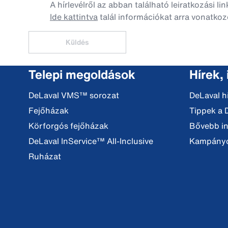
A hírlevélről az abban található leiratkozási li
Ide kattintva
talál információkat arra vonatkoz
Küldés
Telepi megoldások
Hírek,
DeLaval VMS™ sorozat
DeLaval h
Fejőházak
Tippek a 
Körforgós fejőházak
Bővebb i
DeLaval InService™ All-Inclusive
Kampány
Ruházat