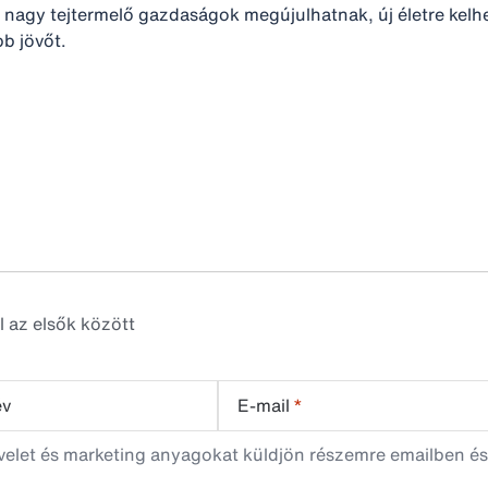
és nagy tejtermelő gazdaságok megújulhatnak, új életre kel
b jövőt.
l az elsők között
év
E-mail
*
evelet és marketing anyagokat küldjön részemre emailben és