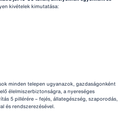
lyen kivételek kimutatása:
hívások minden telepen ugyanazok, gazdaságonként
elelő élelmiszerbiztonságra, a nyereséges
ás 5 pillérére – fejés, állategészség, szaporodás,
al és rendszerezésével.