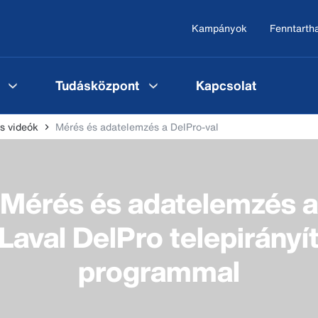
Kampányok
Fenntarth
Tudásközpont
Kapcsolat
s videók
Mérés és adatelemzés a DelPro-val
Mérés és adatelemzés a
Laval DelPro telepirányít
programmal