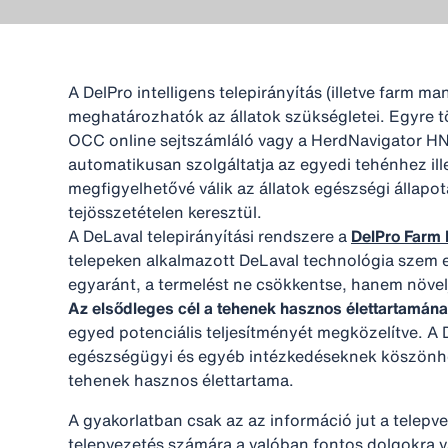
A DelPro intelligens telepirányítás (illetve farm
meghatározhatók az állatok szükségletei. Egyre tö
OCC online sejtszámláló vagy a HerdNavigator HN1
automatikusan szolgáltatja az egyedi tehénhez ille
megfigyelhetővé válik az állatok egészségi állapo
tejösszetételen keresztül.
A DeLaval telepirányítási rendszere a
DelPro Farm
telepeken alkalmazott DeLaval technológia szem el
egyaránt, a termelést ne csökkentse, hanem növelj
Az elsődleges cél a tehenek hasznos élettartamán
egyed potenciális teljesítményét megközelítve. A 
egészségügyi és egyéb intézkedéseknek köszönhe
tehenek hasznos élettartama.
A gyakorlatban csak az az információ jut a telepvez
telepvezetés számára a valóban fontos dolgokra v