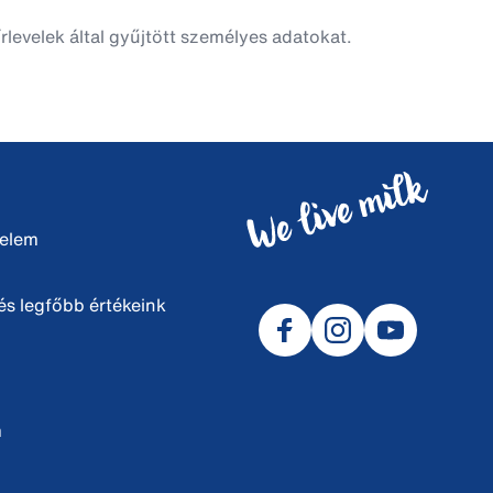
rlevelek által gyűjtött személyes adatokat.
delem
s legfőbb értékeink
m