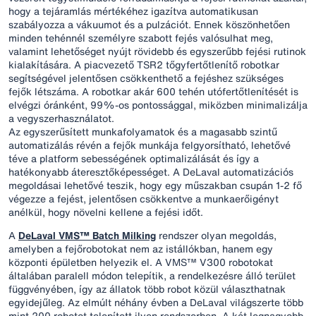
hogy a tejáramlás mértékéhez igazítva automatikusan
szabályozza a vákuumot és a pulzációt. Ennek köszönhetően
minden tehénnél személyre szabott fejés valósulhat meg,
valamint lehetőséget nyújt rövidebb és egyszerűbb fejési rutinok
kialakítására. A piacvezető TSR2 tőgyfertőtlenítő robotkar
segítségével jelentősen csökkenthető a fejéshez szükséges
fejők létszáma. A robotkar akár 600 tehén utófertőtlenítését is
elvégzi óránként, 99%-os pontossággal, miközben minimalizálja
a vegyszerhasználatot.
Az egyszerűsített munkafolyamatok és a magasabb szintű
automatizálás révén a fejők munkája felgyorsítható, lehetővé
téve a platform sebességének optimalizálását és így a
hatékonyabb áteresztőképességet. A DeLaval automatizációs
megoldásai lehetővé teszik, hogy egy műszakban csupán 1-2 fő
végezze a fejést, jelentősen csökkentve a munkaerőigényt
anélkül, hogy növelni kellene a fejési időt.
A
DeLaval VMS™ Batch Milking
rendszer olyan megoldás,
amelyben a fejőrobotokat nem az istállókban, hanem egy
központi épületben helyezik el. A VMS™ V300 robotokat
általában paralell módon telepítik, a rendelkezésre álló terület
függvényében, így az állatok több robot közül választhatnak
egyidejűleg. Az elmúlt néhány évben a DeLaval világszerte több
mint 200 robotot telepített ilyen rendszerben. A két legnagyobb