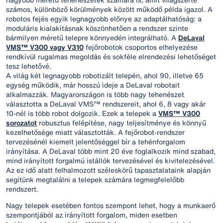
számos, különböző körülmények között működő példa igazol. A
robotos fejés egyik legnagyobb előnye az adaptálhatóság: a
moduláris kialakításnak köszönhetően a rendszer szinte
bármilyen méretű telepre könnyedén integrálható. A
DeLaval
VMS™ V300 vagy V310
fejőrobotok csoportos elhelyezése
rendkívül rugalmas megoldás és sokféle elrendezési lehetőséget
tesz lehetővé.
A világ két legnagyobb robotizált telepén, ahol 90, illetve 65
egység működik, már hosszú ideje a DeLaval robotait
alkalmazzák. Magyarországon is több nagy tehenészet
választotta a DeLaval VMS™ rendszereit, ahol 6, 8 vagy akár
10-nél is több robot dolgozik. Ezek a telepek a
VMS™ V300
sorozatot
robusztus felépítése, nagy teljesítménye és könnyű
kezelhetősége miatt választották. A fejőrobot-rendszer
tervezésénél kiemelt jelentőséggel bír a tehénforgalom
irányítása. A DeLaval több mint 20 éve foglalkozik mind szabad,
mind irányított forgalmú istállók tervezésével és kivitelezésével.
Az ez idő alatt felhalmozott széleskörű tapasztalataink alapján
segítünk megtalálni a telepek számára legmegfelelőbb
rendszert.
Nagy telepek esetében fontos szempont lehet, hogy a munkaerő
szempontjából az irányított forgalom, miden esetben