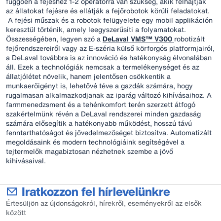
függően a fejéshez 1-2 operátorra van szükség, akik felhajtják
az állatokat fejésre és ellátják a fejőrobotok körüli feladatokat.
A fejési műszak és a robotok felügyelete egy mobil applikáción
keresztül történik, amely leegyszerűsíti a folyamatokat.
Összességében, legyen szó a
DeLaval VMS™ V300
robotizált
fejőrendszereiről vagy az E-széria külső körforgós platformjairól,
a DeLaval továbbra is az innováció és hatékonyság élvonalában
áll. Ezek a technológiák nemcsak a termelékenységet és az
állatjólétet növelik, hanem jelentősen csökkentik a
munkaerőigényt is, lehetővé téve a gazdák számára, hogy
rugalmasan alkalmazkodjanak az iparág változó kihívásaihoz. A
farmmenedzsment és a tehénkomfort terén szerzett átfogó
szakértelmünk révén a DeLaval rendszerei minden gazdaság
számára elősegítik a hatékonyabb működést, hosszú távú
fenntarthatóságot és jövedelmezőséget biztosítva. Automatizált
megoldásaink és modern technológiáink segítségével a
tejtermelők magabiztosan nézhetnek szembe a jövő
kihívásaival.
Iratkozzon fel hírlevelünkre
Értesüljön az újdonságokról, hírekről, eseményekről az elsők
között