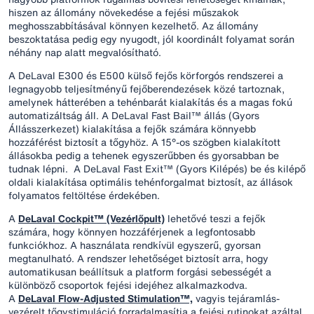
hiszen az állomány növekedése a fejési műszakok
meghosszabbításával könnyen kezelhető. Az állomány
beszoktatása pedig egy nyugodt, jól koordinált folyamat során
néhány nap alatt megvalósítható.
A DeLaval E300 és E500 külső fejős körforgós rendszerei a
legnagyobb teljesítményű fejőberendezések közé tartoznak,
amelynek hátterében a tehénbarát kialakítás és a magas fokú
automatizáltság áll. A DeLaval Fast Bail™ állás (Gyors
Állásszerkezet) kialakítása a fejők számára könnyebb
hozzáférést biztosít a tőgyhöz. A 15°-os szögben kialakított
állásokba pedig a tehenek egyszerűbben és gyorsabban be
tudnak lépni. A DeLaval Fast Exit™ (Gyors Kilépés) be és kilépő
oldali kialakítása optimális tehénforgalmat biztosít, az állások
folyamatos feltöltése érdekében.
A
DeLaval Cockpit™ (Vezérlőpult)
lehetővé teszi a fejők
számára, hogy könnyen hozzáférjenek a legfontosabb
funkciókhoz. A használata rendkívül egyszerű, gyorsan
megtanulható. A rendszer lehetőséget biztosít arra, hogy
automatikusan beállítsuk a platform forgási sebességét a
különböző csoportok fejési idejéhez alkalmazkodva.
A
DeLaval Flow-Adjusted Stimulation™,
vagyis tejáramlás-
vezérelt tőgystimuláció forradalmasítja a fejési rutinokat azáltal,