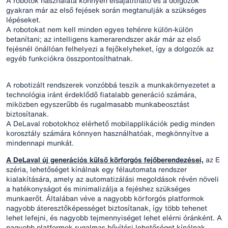
A robotok használata könnyen elsajátítható és a dolgozók
gyakran már az első fejések során megtanulják a szükséges
lépéseket.
A robotokat nem kell minden egyes tehénre külön-külön
betanítani; az intelligens kamerarendszer akár már az első
fejésnél önállóan felhelyezi a fejőkelyheket, így a dolgozók az
egyéb funkciókra összpontosíthatnak.
A robotizált rendszerek vonzóbbá teszik a munkakörnyezetet a
technológia iránt érdeklődő fiatalabb generáció számára,
miközben egyszerűbb és rugalmasabb munkabeosztást
biztosítanak.
A DeLaval robotokhoz elérhető mobilapplikációk pedig minden
korosztály számára könnyen használhatóak, megkönnyítve a
mindennapi munkát.
A DeLaval új generációs külső körforgós fejőberendezései,
az E
széria, lehetőséget kínálnak egy félautomata rendszer
kialakítására, amely az automatizálási megoldások révén növeli
a hatékonyságot és minimalizálja a fejéshez szükséges
munkaerőt. Általában véve a nagyobb körforgós platformok
nagyobb áteresztőképességet biztosítanak, így több tehenet
lehet lefejni, és nagyobb tejmennyiséget lehet elérni óránként. A
nagyobb platformok rugalmas bővítési lehetőséget kínálnak,