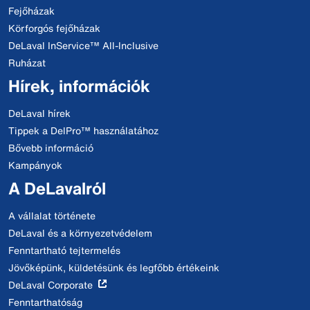
Fejőházak
Körforgós fejőházak
DeLaval InService™ All-Inclusive
Ruházat
Hírek, információk
DeLaval hírek
Tippek a DelPro™ használatához
Bővebb információ
Kampányok
A DeLavalról
A vállalat története
DeLaval és a környezetvédelem
Fenntartható tejtermelés
Jövőképünk, küldetésünk és legfőbb értékeink
DeLaval Corporate
Fenntarthatóság