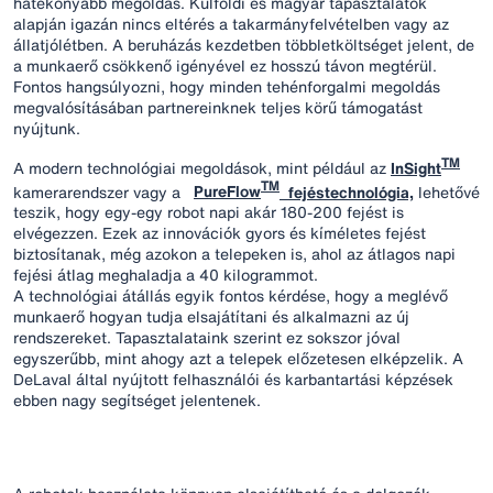
hatékonyabb megoldás. Külföldi és magyar tapasztalatok
alapján igazán nincs eltérés a takarmányfelvételben vagy az
állatjólétben. A beruházás kezdetben többletköltséget jelent, de
a munkaerő csökkenő igényével ez hosszú távon megtérül.
Fontos hangsúlyozni, hogy minden tehénforgalmi megoldás
megvalósításában partnereinknek teljes körű támogatást
nyújtunk.
TM
A modern technológiai megoldások, mint például az
InSight
TM
kamerarendszer vagy a
PureFlow
fejéstechnológia,
lehetővé
teszik, hogy egy-egy robot napi akár 180-200 fejést is
elvégezzen. Ezek az innovációk gyors és kíméletes fejést
biztosítanak, még azokon a telepeken is, ahol az átlagos napi
fejési átlag meghaladja a 40 kilogrammot.
A technológiai átállás egyik fontos kérdése, hogy a meglévő
munkaerő hogyan tudja elsajátítani és alkalmazni az új
rendszereket. Tapasztalataink szerint ez sokszor jóval
egyszerűbb, mint ahogy azt a telepek előzetesen elképzelik. A
DeLaval által nyújtott felhasználói és karbantartási képzések
ebben nagy segítséget jelentenek.