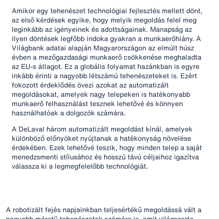
Amikor egy tehenészet technológiai fejlesztés mellett dönt,
az első kérdések egyike, hogy melyik megoldás felel meg
leginkább az igényeinek és adottságainak. Manapság az
ilyen döntések legfőbb indoka gyakran a munkaerőhiány. A
Világbank adatai alapján Magyarországon az elmúlt húsz
évben a mezőgazdasági munkaerő csökkenése meghaladta
az EU-s átlagot. Ez a globális folyamat hazánkban is egyre
inkább érinti a nagyobb létszámú tehenészeteket is. Ezért
fokozott érdeklődés övezi azokat az automatizált
megoldásokat, amelyek nagy telepeken is hatékonyabb
munkaerő felhasználást tesznek lehetővé és könnyen
használhatóak a dolgozók számára.
A DeLaval három automatizált megoldást kínál, amelyek
különböző előnyöket nyújtanak a hatékonyság növelése
érdekében. Ezek lehetővé teszik, hogy minden telep a saját
menedzsmenti stílusához és hosszú távú céljaihoz igazítva
válassza ki a legmegfelelőbb technológiát.
A robotizált fejés napjainkban teljesértékű megoldássá vált a
nagyobb méretű tehenészetek számára is, amit világszerte