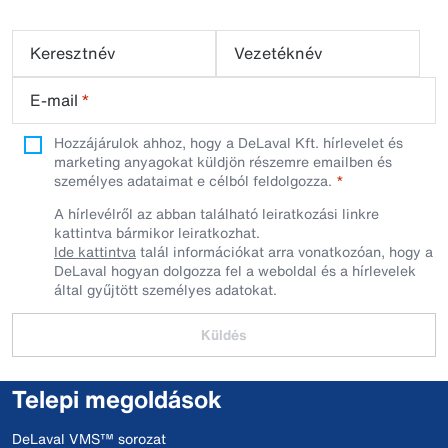
Keresztnév
Vezetéknév
E-mail
*
Hozzájárulok ahhoz, hogy a DeLaval Kft. hírlevelet és
marketing anyagokat küldjön részemre emailben és
személyes adataimat e célból feldolgozza.
A hírlevélről az abban található leiratkozási linkre
kattintva bármikor leiratkozhat.
Ide kattintva
talál információkat arra vonatkozóan, hogy a
DeLaval hogyan dolgozza fel a weboldal és a hírlevelek
által gyűjtött személyes adatokat.
Küldés
Telepi megoldások
DeLaval VMS™ sorozat