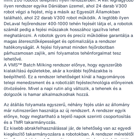
ilyen rendszer egyike Dániában üzemel, ahol 24 darab V300
robot végzi a fejést, míg a másik az Egyesült Államokban
található, ahol 22 darab V300 robot működik. A legtöbb ilyen
DeLaval fejőrendszer 400-1000 tehén fejését látja el, a robotok
számát pedig a fejési műszakok hosszához igazítva lehet
meghatározni. A robotok gyors és precíz működése garantálja a
magas áteresztőképességet és optimalizálja a rendszer
hatékonyságát. A fejési folyamat minden fejőrobotban
párhuzamosan zajlik, ami folyamatos tehénforgalmat tesz
lehetővé.
A VMS™ Batch Milking rendszer előnye, hogy egyszerűbb
kialakítású épületekbe, akár a korábbi fejőházakba is
beépíthető. Ez a rendszer lehetőséget kínál a hagyományos
telepi menedzsment és a robotizált fejéstechnológia előnyeinek
ötvözésére. Mivel a napi rutin alig változik, a tehenek és a
dolgozók is hamar alkalmazkodnak hozzá.
Az átállás folyamata egyszerű, néhány fejés után az állomány
már rutinszerűen használja az új rendszert. A rendszer egyik
előnye, hogy megtartható a tejelő napok szerinti csoportosítás
és a TMR takarmányozás.
Ez kisebb abrakfelhasználással jár, de lehetőség van az egyedi
kiegészítő takarmányozásra a robotokban. A rendszer méretétől