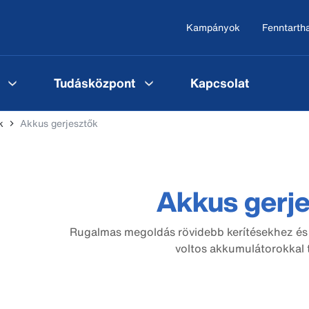
Kampányok
Fenntarth
Tudásközpont
Kapcsolat
k
Akkus gerjesztők
Akkus gerj
Rugalmas megoldás rövidebb kerítésekhez és 
voltos akkumulátorokkal 