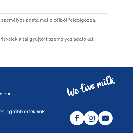
 személyes adataimat e célból feldolgozza.
rlevelek által gyűjtött személyes adatokat.
delem
s legfőbb értékeink