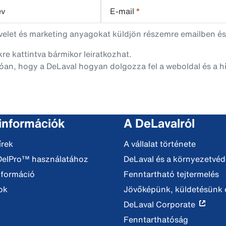
év
E-mail
*
evelet és marketing anyagokat küldjön részemre emailben és
nkre kattintva bármikor leiratkozhat.
óan, hogy a DeLaval hogyan dolgozza fel a weboldal és a hí
 információk
A DeLavalról
írek
A vállalat története
DelPro™ használatához
DeLaval és a környezetvé
nformáció
Fenntartható tejtermelés
ok
Jövőképünk, küldetésünk é
DeLaval Corporate
Fenntarthatóság