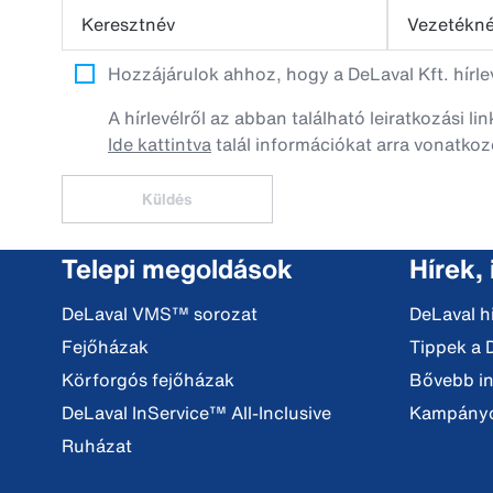
Keresztnév
Vezetékn
Hozzájárulok ahhoz, hogy a DeLaval Kft. hírl
A hírlevélről az abban található leiratkozási li
Ide kattintva
talál információkat arra vonatkoz
Küldés
Telepi megoldások
Hírek,
DeLaval VMS™ sorozat
DeLaval h
Fejőházak
Tippek a 
Körforgós fejőházak
Bővebb i
DeLaval InService™ All-Inclusive
Kampány
Ruházat