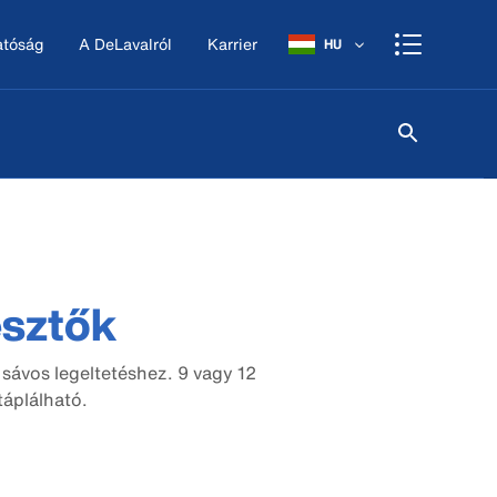
atóság
A DeLavalról
Karrier
HU
esztők
sávos legeltetéshez. 9 vagy 12
táplálható.