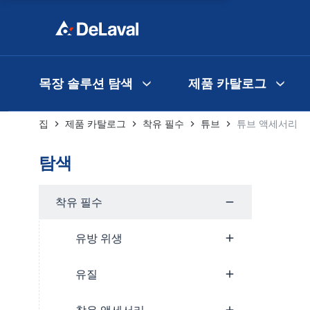
목장 솔루션 탐색
제품 카탈로그
집
제품 카탈로그
착유 필수
튜브
튜브 액세서리
탐색
착유 필수
유방 위생
유질