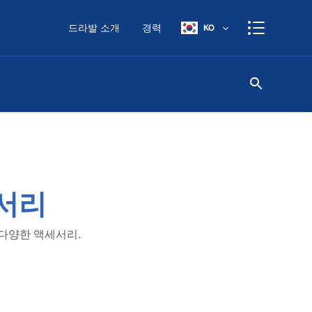
드라발 소개
경력
KO
서리
 다양한 액세서리.