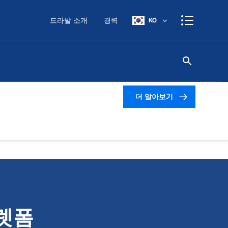
드라발 소개
경력
KO
더 알아보기
플렛폼