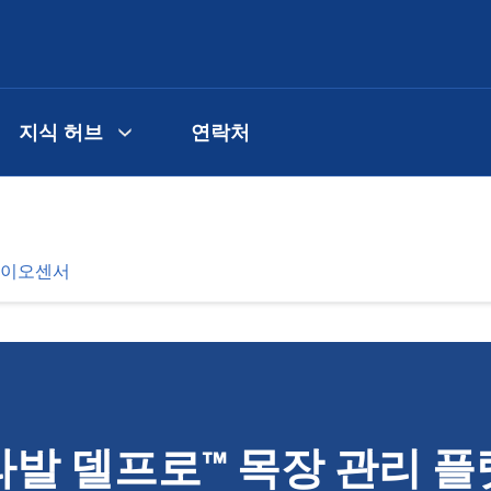
지식 허브
연락처
바이오센서
발 델프로™ 목장 관리 