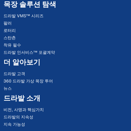
목장 솔루션 탐색
드라발 VMS™ 시리즈
팔러
로터리
스탄쵼
착유 필수
드라발 인서비스™ 포괄계약
더 알아보기
드라발 고객
360 드라발 가상 목장 투어
뉴스
드라발 소개
비전, 사명과 핵심가치
드라발의 지속성
지속 가능성