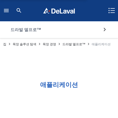
드라발 델프로™
집
목장 솔루션 탐색
목장 경영
드라발 델프로™
애플리케이션
애플리케이션