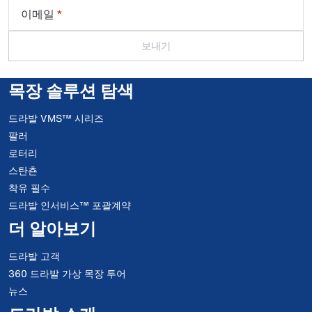
이메일
*
보내기
목장 솔루션 탐색
드라발 VMS™ 시리즈
팔러
로터리
스탄쵼
착유 필수
드라발 인서비스™ 포괄계약
더 알아보기
드라발 고객
360 드라발 가상 목장 투어
뉴스