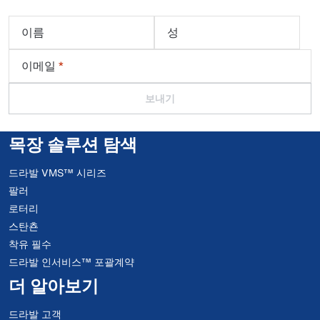
이름
성
이메일
*
보내기
목장 솔루션 탐색
드라발 VMS™ 시리즈
팔러
로터리
스탄쵼
착유 필수
드라발 인서비스™ 포괄계약
더 알아보기
드라발 고객