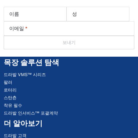
이름
성
이메일
*
보내기
목장 솔루션 탐색
드라발 VMS™ 시리즈
팔러
로터리
스탄쵼
착유 필수
드라발 인서비스™ 포괄계약
더 알아보기
드라발 고객