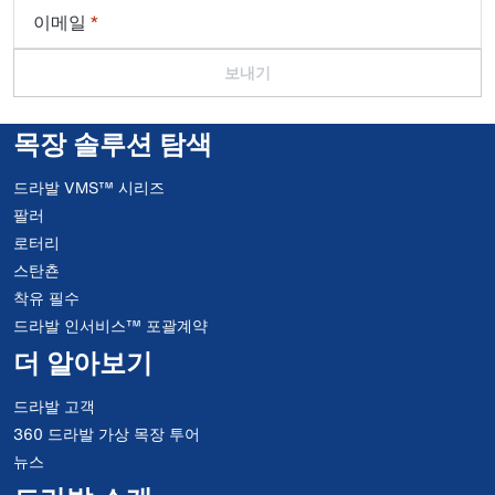
이메일
*
보내기
목장 솔루션 탐색
드라발 VMS™ 시리즈
팔러
로터리
스탄쵼
착유 필수
드라발 인서비스™ 포괄계약
더 알아보기
드라발 고객
360 드라발 가상 목장 투어
뉴스