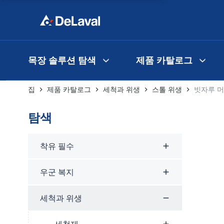
목장 솔루션 탐색
제품 카탈로그
집
제품 카탈로그
세척과 위생
스톨 위생
빗자루 
탐색
착유 필수
우군 복지
세척과 위생