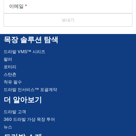
이메일
*
보내기
목장 솔루션 탐색
드라발 VMS™ 시리즈
팔러
로터리
스탄쵼
착유 필수
드라발 인서비스™ 포괄계약
더 알아보기
드라발 고객
360 드라발 가상 목장 투어
뉴스