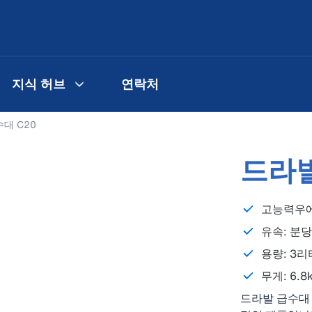
지식 허브
연락처
대 C20
드라발
고능력우에
유속: 분당
용량: 3리
무게: 6.8
드라발 급수대 