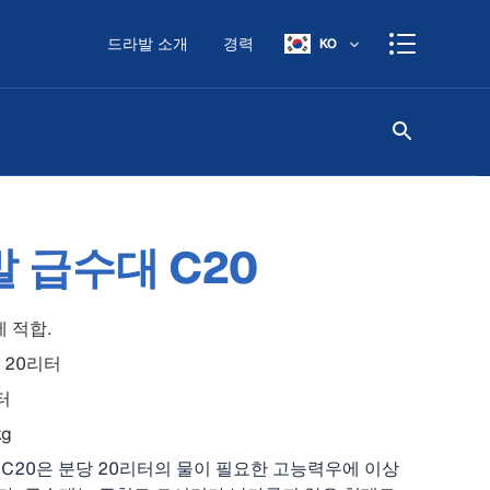
드라발 소개
경력
KO
 급수대 C20
 적합.
 20리터
터
kg
C20은 분당 20리터의 물이 필요한 고능력우에 이상