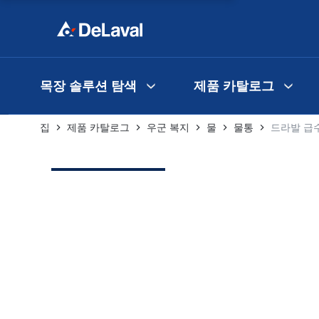
목장 솔루션 탐색
제품 카탈로그
집
제품 카탈로그
우군 복지
물
물통
드라발 급수