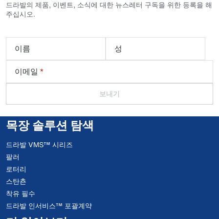
드라발의 제품, 이벤트, 소식에 대한 뉴스레터 구독을 위한 등록을 해
주십시오.
이름
성
이메일
*
보내기
목장 솔루션 탐색
드라발 VMS™ 시리즈
팔러
로터리
스탄쵼
착유 필수
드라발 인서비스™ 포괄계약