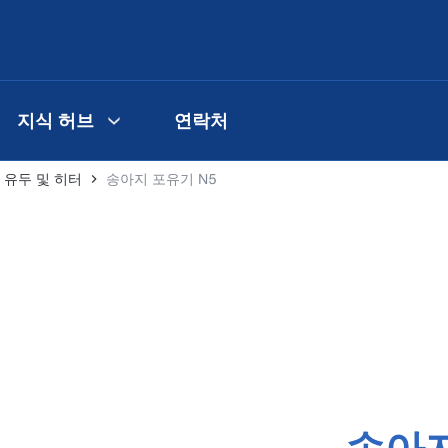
지식 허브
연락처
 유두 및 히터
송아지 포유기 N5